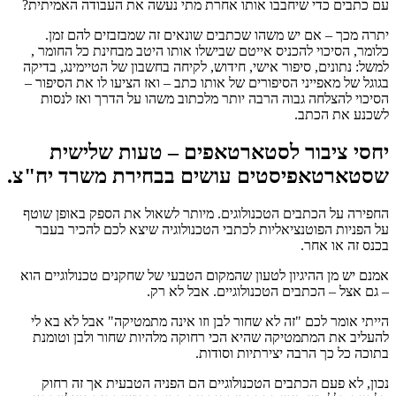
עם כתבים כדי שיחבבו אותו אחרת מתי נעשה את העבודה האמיתית?
יתרה מכך – אם יש משהו שכתבים שונאים זה שמבזבזים להם זמן.
כלומר, הסיכוי להכניס אייטם שבישלו אותו היטב מבחינת כל החומר ,
למשל: נתונים, סיפור אישי, חידוש, לקיחה בחשבון של הטיימינג, בדיקה
בגוגל של מאפייני הסיפורים של אותו כתב – ואז הציעו לו את הסיפור –
הסיכוי להצלחה גבוה הרבה יותר מלכתוב משהו על הדרך ואז לנסות
לשכנע את הכתב.
יחסי ציבור לסטארטאפים – טעות שלישית
שסטארטאפיסטים עושים בבחירת משרד יח"צ.
החפירה על הכתבים הטכנולוגים. מיותר לשאול את הספק באופן שוטף
על הפניות הפוטנציאליות לכתבי הטכנולוגיה שיצא לכם להכיר בעבר
בכנס זה או אחר.
אמנם יש מן ההיגיון לטעון שהמקום הטבעי של שחקנים טכנולוגיים הוא
– גם אצל – הכתבים הטכנולוגיים. אבל לא רק.
הייתי אומר לכם "זה לא שחור לבן וזו אינה מתמטיקה" אבל לא בא לי
להעליב את המתמטיקה שהיא הכי רחוקה מלהיות שחור ולבן וטומנת
בתוכה כל כך הרבה יצירתיות וסודות.
נכון, לא פעם הכתבים הטכנולוגיים הם הפניה הטבעית אך זה רחוק