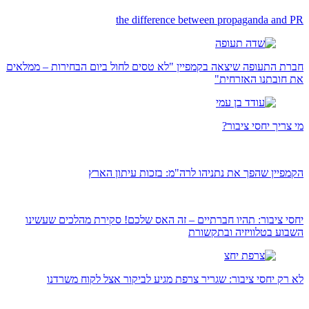
the difference between propaganda and PR
חברת התעופה שיצאה בקמפיין "לא טסים לחול ביום הבחירות – ממלאים
את חובתנו האזרחית"
מי צריך יחסי ציבור?
הקמפיין שהפך את נתניהו לרה"מ: בזכות עיתון הארץ
יחסי ציבור: תהיו חברתיים – זה האס שלכם! סקירת מהלכים שעשינו
השבוע בטלוויזיה ובתקשורת
לא רק יחסי ציבור: שגריר צרפת מגיע לביקור אצל לקוח משרדנו