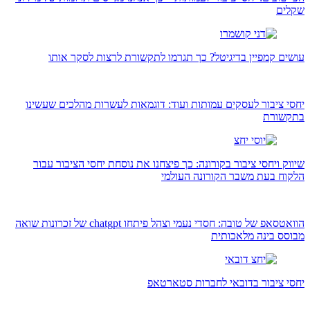
שקלים
עושים קמפיין בדיגיטל? כך תגרמו לתקשורת לרצות לסקר אותו
יחסי ציבור לעסקים עמותות ועוד: דוגמאות לעשרות מהלכים שעשינו
בתקשורת
שיווק ויחסי ציבור בקורונה: כך פיצחנו את נוסחת יחסי הציבור עבור
הלקוח בעת משבר הקורונה העולמי
הוואטסאפ של טובה: חסדי נעמי וצהל פיתחו chatgpt של זכרונות שואה
מבוסס בינה מלאכותית
יחסי ציבור בדובאי לחברות סטארטאפ