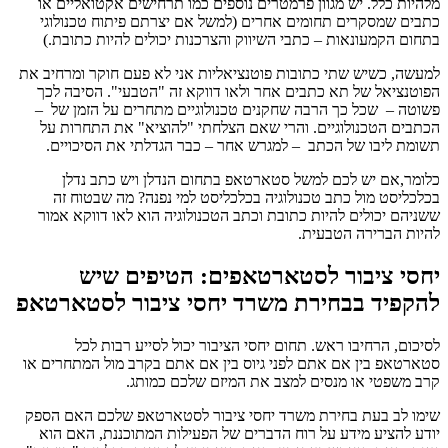
מלהיות כלל. יש מגוון פרמטרים נוספים כמו תרחישים אקטואליים או
כתבים שמסקרים תחומים אחרים (למשל אם יצרתם פיתוח טכנולוגי
בתחום הקמעונאות – כתבי השיווק והצרכנות יכולים להיות כתובת.)
למעשה, כשיש שתי כתובות פוטנציאליות אני לא פעם חוקר ומרחיב את
הפוטנציאל של תא כתבים אחר ולאו דווקא זה "הטבעי". הסיבה לכך
פשוטה – שכל כך הרבה שחקנים טכנולוגיים מתחרים על הזמן של –
הכתבים הטכנולוגיים. והרי שאם הצלחתי "להוציא" את התחרות על
תשומת ליבו של הכתב – למגרש אחר – כבר הגדלתי את הסיכויים.
כלומר,אם יש לכם למשל סטארטאפ בתחום הנדלן ויש כתב נדלן
בכלכליסט מול כתב טכנולוגיה בכלכליסט למי נפנה? מה שבטוח זה
ששניהם יכולים להיות כתובת וכתב הטכנולוגיה הוא לאו דווקא אמור
להיות הברירה הטבעית.
יחסי ציבור לסטארטאפים: הטיפים שיש
להקפיד בבחירת משרד יחסי ציבור לסטארטאפ
לסיכום, הרחיבו ראש. תחום יחסי הציבור יכול לסייע רבות לכל
סטארטאפ בין אם אתם לפני גיוס בין אם אתם בקרב מול המתחרים או
קרב משפטי או מנסים למצב את המיזם שלכם כמותג.
שימו לב בעת בחירת משרד יחסי ציבור לסטארטאפ שלכם האם הספק
יודע להציע מידע על רוח הדברים של הפעילות המתוכננת, האם הוא