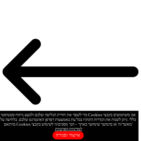
אנו משתמשים בקבצי Cookies כדי לשפר את חוויית הגלישה שלכם ולבצע ניתוח סטטיסטי
כללי. ניתן לשנות את הגדרות הקוקיז בכל עת באמצעות דפדפן האינטרנט שלכם. בלחיצה על
'מאשר/ת' או בהמשך שימושך באתר – הנך מסכים/ה לשימוש בקבצי Cookies בהתאם
למדיניות הפרטיות
.
אישור וסגירה