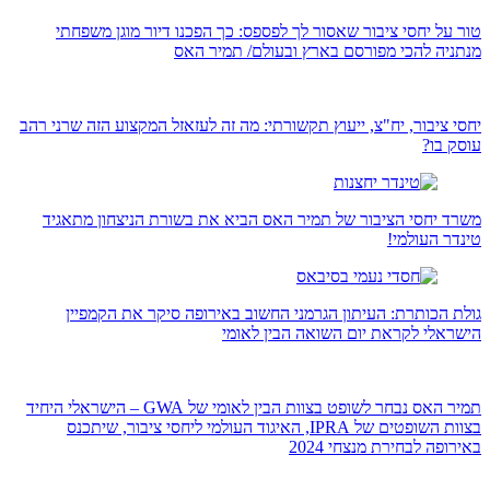
טור על יחסי ציבור שאסור לך לפספס: כך הפכנו דיור מוגן משפחתי
מנתניה להכי מפורסם בארץ ובעולם/ תמיר האס
יחסי ציבור, יח"צ, ייעוץ תקשורתי: מה זה לעזאזל המקצוע הזה שרני רהב
עוסק בו?
משרד יחסי הציבור של תמיר האס הביא את בשורת הניצחון מתאגיד
טינדר העולמי!
גולת הכותרת: העיתון הגרמני החשוב באירופה סיקר את הקמפיין
הישראלי לקראת יום השואה הבין לאומי
תמיר האס נבחר לשופט בצוות הבין לאומי של GWA – הישראלי היחיד
בצוות השופטים של IPRA, האיגוד העולמי ליחסי ציבור, שיתכנס
באירופה לבחירת מנצחי 2024