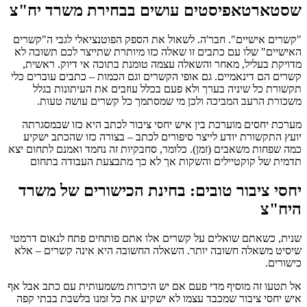
שסטארטאפיסטים עושים בבחירת משרד יח"צ
"קשרים אישיים". חבר'ה. לשאול את הספק הפוטנציאלי לגבי ה"קשרים
האישיים" שלו עם כתבים זו שאלה כזו מיותרת שתייצר לכם תשובה לא
מדויקת בעליל, מאחר והשאלה עצמה טומנת בתוכה אי דיוק. ראשית,
קשרים הם דינאמיים. גם אופי הקשרים וגם הכמות – כתבים עוברים כלי
תקשורת כל שיניה בערך ולא פעם בכלל עוזבים את העיתונות בגלל
משכורת הרעב המביכה ולכן מי שמסתמך כל קשרים עושה טעות.
מערכת יחסים מוערכת בין איש יחסי ציבור לכתב היא כזו שבמסגרתה
יועץ התקשורת יודע לייצר סיפורים לכתב – בצורה כזו שהכתב ישקיע
כמה שפחות משאבים (זמן). כלומר, סחבקיות זה נחמד ואמנם לתחום יצא
תדמית של קוקטיילים והשקות אך לא כך מתבצעת העבודה בתחום
יחסי ציבור טובים: בחינת הכישורים של משרד
היח"צ
שנית, כשאתם שואלים על קשרים אלו אתם פותחים פתח לנאום דרמטי
שיסיט משאלה חשובה יותר. השאלה החשובה היא אינה קשרים – אלא
כישורים.
אל תטעו זה מוסיף מדי פעם אם יש היכרות משמעותית עם כתב אבל אף
איש יחסי ציבור שמכבד עצמו לא ישקיע את כל זמנו בלשבת בבתי קפה