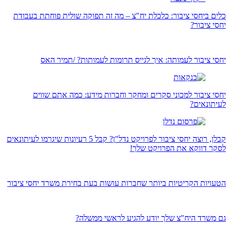
כלים ביחסי ציבור: כלכלת יח"צ – מה זה תפוקה שולית פוחתת בעבודת
יחסי ציבור?
יחסי ציבור לעמותה: איך לגייס תרומות לעמותות? /תמיר האס
יחסי ציבור למכוני סקרים ומחקר וחברות מידע: כמה אתם שווים
לעיתונאים?
קבלן, רוצה יחסי ציבור לפרויקט נדל"ן? קבל 5 רעיונות שיגרמו לעיתונאים
לסקר דווקא את הפרויקט שלך!
הטעויות הקריטיות ביותר שחברות עושות בעת בחירת משרד יחסי ציבור
גם משרד היח"צ שלך יודע להגיע לראשי ממשלה?