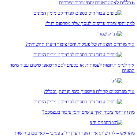
6 כללים לאסטרטגיית יחסי ציבור יצירתית
למה יחסי ציבור עדיפים לעסק שלך מפרסום רגיל?
איך מודדים תוצאות של פעילות יחסי ציבור וייעוץ תקשורתי?
איך לגייס תרומות לעמותות או כספים לסטארטאפ: טיפים עבור מימון
המונים
איך מפרסמים קהילת פייסבוק בימי קורונה, ובכלל?
מה זה יחסי ציבור ואיך עושים יחסי ציבור בעצמכם?
מהראש – לחדשות: איך הופך רעיון יח"צ פסיכי – לאייטם בחדשות