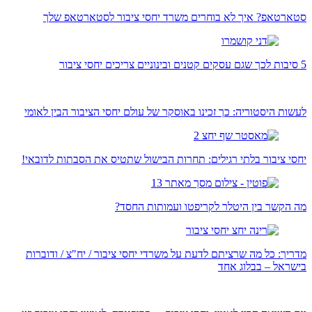
סטארטאפ? איך לא בוחרים משרד יחסי ציבור לסטארטאפ שלך
5 סיבות לכך שגם עסקים קטנים ובינוניים צריכים יחסי ציבור
לעשות היסטוריה: כך זכינו באוסקר של עולם יחסי הציבור הבין לאומי
יחסי ציבור בלתי רגילים: תחרות הבישול שתטיס את הסבתות לדובאי!
מה הקשר בין היטלר לקריפטו ועמותות החסד?
מדריך: כל מה שרציתם לדעת על משרדי יחסי ציבור / יח"צ / ודוברות
בישראל – בבלוג אחד