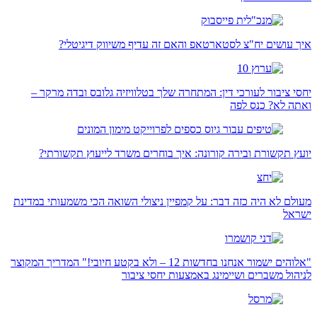
איך עושים יח"צ לסטארטאפ והאם זה עדיף משיווק דיגיטלי?
יחסי ציבור לעורכי דין: המתחרה שלך בטלוויזיה גלובס ובדה מרקר –
ואתה לא? כנס לפה
יועץ תקשורת ובירה קורונה: איך בוחרים משרד לייעוץ תקשורתי?
מעולם לא היה כזה דבר: על קמפיין ניצולי השואה הכי משמעותי במדינת
ישראל
"אלוהים ישמור אנחנו בחדשות 12 – ולא בקטע חיובי!" המדריך המקוצר
לניהול משברים ושיימינג באמצעות יחסי ציבור