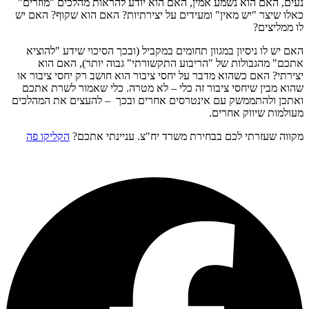
נעים, האם הוא נשמע אמין, האם הוא יודע להראות מהלכים "מוזרים"
כאלו שיצר "יש מאין" ומעידים על יצירתיות? האם הוא שקוף? האם יש
לו ממליצים?
האם יש לו ניסיון במגוון תחומים במקביל (ובכך הסיכוי שידע "להוציא
אתכם" מהגבולות של "הריבוע התקשורתי" גבוה יותר), האם הוא
יצירתי? האם כשהוא מדבר על יחסי ציבור הוא חושב רק יחסי ציבור או
שהוא מבין שיחסי ציבור זה כלי – לא מטרה. כלי שאמור לשרת אתכם
ואתכן ולהתממשק עם אינטרסים אחרים ובכך – להעצים את המהלכים
מעולמות שיווק אחרים.
מקווה שעזרתי לכם בבחירת משרד יח"צ. עניינתי אתכם?
הקליקו פה