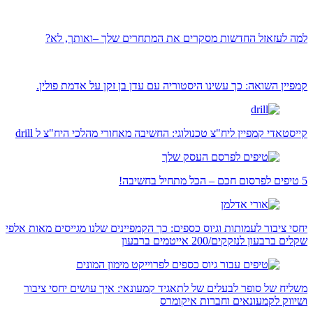
למה לעזאזל החדשות מסקרים את המתחרים שלך –ואותך, לא?
קמפיין השואה: כך עשינו היסטוריה עם עדן בן זקן על אדמת פולין.
קייסטאדי קמפיין ליח"צ טכנולוגי: החשיבה מאחורי מהלכי היח"צ ל drill
5 טיפים לפרסום חכם – הכל מתחיל בחשיבה!
יחסי ציבור לעמותות וגיוס כספים: כך הקמפיינים שלנו מגייסים מאות אלפי
שקלים ברבעון לנזקקים/200 אייטמים ברבעון
משליח של סופר לבעלים של לתאגיד קמעונאי: איך עושים יחסי ציבור
ושיווק לקמעונאים וחברות איקומרס