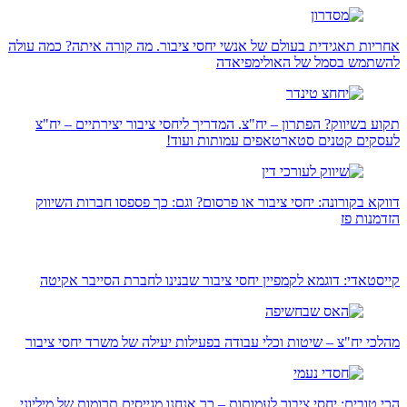
אחריות תאגידית בעולם של אנשי יחסי ציבור. מה קורה איתה? כמה עולה
להשתמש בסמל של האולימפיאדה
תקוע בשיווק? הפתרון – יח"צ. המדריך ליחסי ציבור יצירתיים – יח"צ
לעסקים קטנים סטארטאפים עמותות ועוד!
דווקא בקורונה: יחסי ציבור או פרסום? וגם: כך פספסו חברות השיווק
הזדמנות פז
קייסטאדי: דוגמא לקמפיין יחסי ציבור שבנינו לחברת הסייבר אקיטה
מהלכי יח"צ – שיטות וכלי עבודה בפעילות יעילה של משרד יחסי ציבור
הכי טובים: יחסי ציבור לעמותות – כך אנחנו מגייסים תרומות של מיליוני