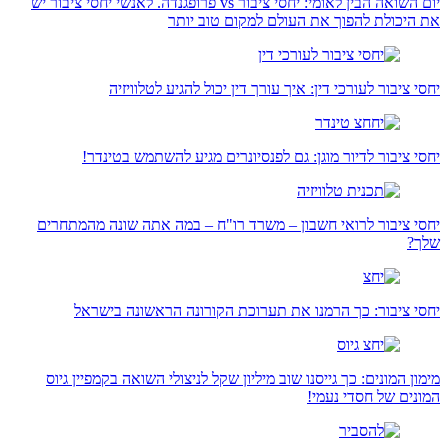
יום השואה הבין לאומי: יחסי ציבור vs פרופגנדה. לאנשי יחסי ציבור יש
את היכולת להפוך את העולם למקום טוב יותר
יחסי ציבור לעורכי דין: איך עורך דין יכול להגיע לטלוויזיה
יחסי ציבור לדיור מוגן: גם לפנסיונרים מגיע להשתמש בטינדר!
יחסי ציבור לרואי חשבון – משרד רו"ח – במה אתה שונה מהמתחרים
שלך?
יחסי ציבור: כך הרמנו את תערוכת הקורונה הראשונה בישראל
מימון המונים: כך גייסנו שוב מיליון שקל לניצולי השואה בקמפיין גיוס
המונים של חסדי נעמי!