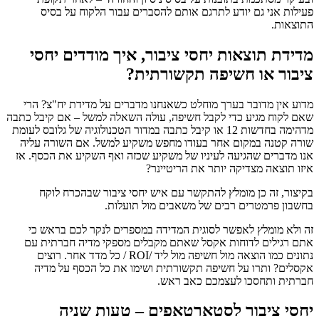
פעילות אני גם יודע לתרגם אותם להסברים עבור הלקוח על בסיס
התוצאות.
מדידת תוצאות יחסי ציבור, איך מודדים יחסי
ציבור או חשיפה תקשורתית?
מדוע אין מדובר בערך מוחלט כשאנחנו מדברים על מדידת יח"צ? הרי
שאם לקוח מגיע כדי לקבל חשיפה, עולה השאלה למשל – אם קיבל כתבה
מדהימה בחדשות 12 או קיבל כתבה במדור הטכנולוגיה של גלובס לעומת
שורה קטנה במקום אחר בעודו מחפש משקיע למשל. אם השורה עליה
אנו מדברים שהגיעה לעיניו של משקיע שכזה ואף השקיע את הכסף. אז
איזו תוצאה מצדיקה יותר את הריטיינר?
בקיצור, זה כן מומלץ להתקשר עם איש יחסי ציבור שבהכרח לוקח
בחשבון פרמטרים רבים של משאבים מול תועלות.
זה ולא מומלץ לאפשר לסוגית המדידה במספרים לנקר לכם בראש כי
אתם רגילים לדוחות אקסל שאתם מקבלים מספקי מדיה חברתית עם
נתונים כמו הוצאה מול חשיפה מול ליד /ROI / כל מדד אחר. רוצים
אקסלים? ותרו על חשיפה תקשורתית ושימו את כל הכסף על מדיה
חברתית ותחסכו לעצמכם כאב ראש.
יחסי ציבור לסטארטאפים – טעות שניה