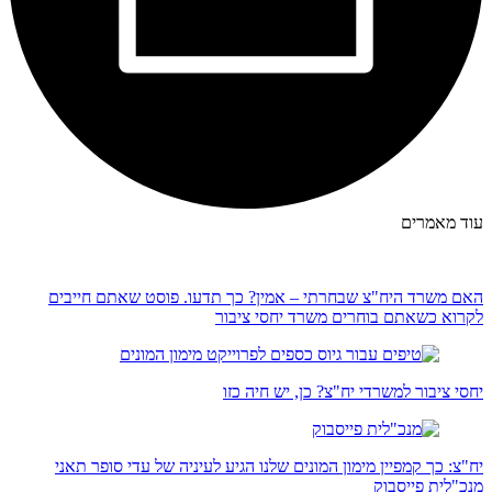
עוד מאמרים
האם משרד היח"צ שבחרתי – אמין? כך תדעו. פוסט שאתם חייבים
לקרוא כשאתם בוחרים משרד יחסי ציבור
יחסי ציבור למשרדי יח"צ? כן, יש חיה כזו
יח"צ: כך קמפיין מימון המונים שלנו הגיע לעיניה של עדי סופר תאני
מנכ"לית פייסבוק