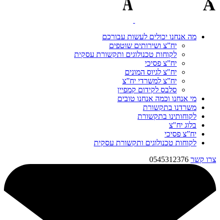
מה אנחנו יכולים לעשות עבורכם
יח”צ ושירותים שוטפים
לקוחות טכנולוגים ותקשורת עסקית
יח”צ פסיכי
יח"צ לגיוס המונים
יח”צ למשרדי יח”צ
סלבס לקידום קמפיין
מי אנחנו וכמה אנחנו טובים
משרדנו בתקשורת
לקוחותינו בתקשורת
בלוג יח"צ
יח”צ פסיכי
לקוחות טכנולוגים ותקשורת עסקית
צרו קשר
0545312376