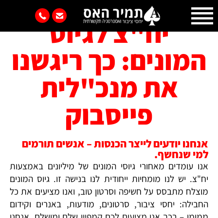
יח"צ לגיוס
המונים: כך ריגשנו
את מנכ"לית
פייסבוק
אנחנו יודעים לייצר הכנסות – אנשים תורמים
למי שנחשף.
אנו עומדים מאחורי גיוסי המונים של מיליונים באמצעות
יח"צ. יש לנו מומחיות ייחודית לנו בנישה זו. גיוס המונים
מוצלח מתבסס על חשיפה וסרטון טוב, ואנו מציעים את כל
החבילה: יחסי ציבור, סרטונים, מודעות, באנרים וקידום
ממומן – בכך אנו מציעים לכם קמפיין שלם ומושלם. אנחנו