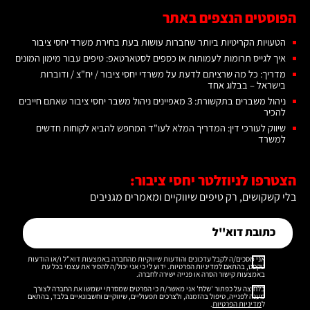
הפוסטים הנצפים באתר
הטעויות הקריטיות ביותר שחברות עושות בעת בחירת משרד יחסי ציבור
איך לגייס תרומות לעמותות או כספים לסטארטאפ: טיפים עבור מימון המונים
מדריך: כל מה שרציתם לדעת על משרדי יחסי ציבור / יח"צ / ודוברות
בישראל – בבלוג אחד
ניהול משברים בתקשורת: 3 מאפיינים ניהול משבר יחסי ציבור שאתם חייבים
להכיר
שיווק לעורכי דין: המדריך המלא לעו"ד המחפש להביא לקוחות חדשים
למשרד
הצטרפו לניוזלטר יחסי ציבור:
בלי קשקושים, רק טיפים שיווקיים ומאמרים מגניבים
אני מסכים/ה לקבל עדכונים והודעות שיווקיות מהחברה באמצעות דוא"ל ו/או הודעות
טקסט, בהתאם למדיניות הפרטיות. ידוע לי כי אני יכול/ה להסיר את עצמי בכל עת
באמצעות קישור הסרה או פנייה ישירה לחברה.
בלחיצה על כפתור 'שלח' אני מאשר/ת כי הפרטים שמסרתי ישמשו את החברה לצורך
מענה לפנייה, טיפול בהזמנה, ולצרכים תפעוליים, שיווקיים וחשבונאיים בלבד, בהתאם
ל
מדיניות הפרטיות
.