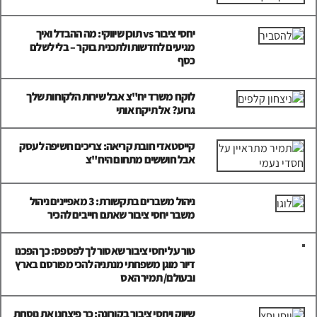
יחסי ציבור vs תוכן שיווקי: מה ההבדל ואיך
מגיעים לחדשות ולתכנית בוקר – בלי לשלם
כסף
לוקח משרד יח"צ אבל שירות הלקוחות שלך
גרוע? אל תיקח אותי
קייסטאדי חובת קריאה: צריכים חשיפה לעסק
אבל חוששים מתחום היח"צ
ניהול משברים בתקשורת: 3 מאפיינים ניהול
משבר יחסי ציבור שאתם חייבים להכיר
טור על יחסי ציבור שאסור לך לפספס: כך הפכנו
דיור מוגן משפחתי מנתניה להכי מפורסם בארץ
ובעולם/ תמיר האס
שיווק ויחסי ציבור בקורונה: כך פיצחנו את נוסחת