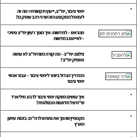
יחסי ציבור, יח"צ, ייעוץ תקשורתי: מה זה
לעזאזל המקצוע הזה שרני רהב עוסק בו?
מהראש – לחדשות: איך הופך רעיון יח"צ פסיכי
– לאייטם בחדשות
צילום: יח"צ – מה קורה כשהיח"צ לא עושה
מספיק יח"צ?
המדריך הגדול ביותר ליחסי ציבור – עבור אנשי
יחסי ציבור
איך עושים השקת יחסי ציבור לרבע מיליארד
ש"ח של חדשנות טכנולוגית?
הקמפיין שהפך את נתניהו לרה"מ: בזכות עיתון
הארץ