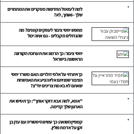
למה לעזאזל החדשות מסקרים את המתחרים
שלך –ואותך, לא?
מחפש יחסי ציבור לעסקים קטנים? מה
שהגדולים מקבלים – גם אתה יכול
יחסי ציבור: כך הרמנו את תערוכת הקורונה
הראשונה בישראל
כך ויתרתי על אלפי דולרים: האם משרד יחסי
הציבור שפניתם אליו הציע את האפשרות
שאתם לא באמת צריכים יח"צ?
"אמא, למה אבא דוקר אותך": כך תטיסו את
הארגון שלך קדימה.
קמפיין השואה: כך עשינו היסטוריה עם עדן בן
זקן על אדמת פולין.