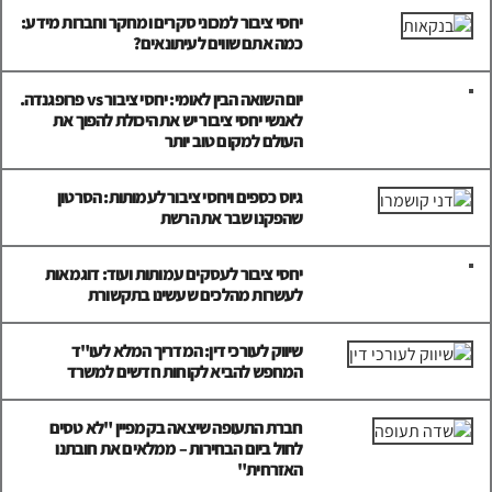
יחסי ציבור למכוני סקרים ומחקר וחברות מידע:
כמה אתם שווים לעיתונאים?
יום השואה הבין לאומי: יחסי ציבור vs פרופגנדה.
לאנשי יחסי ציבור יש את היכולת להפוך את
העולם למקום טוב יותר
גיוס כספים ויחסי ציבור לעמותות: הסרטון
שהפקנו שבר את הרשת
יחסי ציבור לעסקים עמותות ועוד: דוגמאות
לעשרות מהלכים שעשינו בתקשורת
שיווק לעורכי דין: המדריך המלא לעו"ד
המחפש להביא לקוחות חדשים למשרד
חברת התעופה שיצאה בקמפיין "לא טסים
לחול ביום הבחירות – ממלאים את חובתנו
האזרחית"