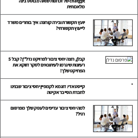
chatgpt של זכרונות שואה מבוסס בינה
מלאכותית
יועץ תקשורת ובירה קורונה: איך בוחרים משרד
לייעוץ תקשורתי?
קבלן, רוצה יחסי ציבור לפרויקט נדל"ן? קבל 5
רעיונות שיגרמו לעיתונאים לסקר דווקא את
הפרויקט שלך!
קייסטאדי: דוגמא לקמפיין יחסי ציבור שבנינו
לחברת הסייבר אקיטה
למה יחסי ציבור עדיפים לעסק שלך מפרסום
רגיל?