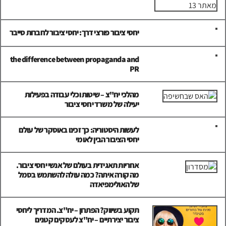
יחסי ציבור פורצי דרך: יחסי ציבור לחברות סייבר
the difference between propaganda and
PR
מהלכי יח"צ – שיטות וכלי עבודה בפעילות
יעילה של משרד יחסי ציבור
לעשות היסטוריה: כך זכינו באוסקר של עולם
יחסי הציבור הבין לאומי
אחריות תאגידית בעולם של אנשי יחסי ציבור.
מה קורה איתה? כמה עולה להשתמש בסמל
של האולימפיאדה
תקוע בשיווק? הפתרון – יח"צ. המדריך ליחסי
ציבור יצירתיים – יח"צ לעסקים קטנים