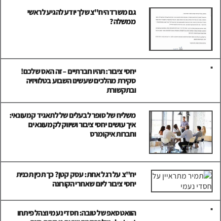
גם משרד היח"צ שלך יודע להגיע לראשי
ממשלה?
יחסי ציבור: תהיו חברתיים – זה האס שלכם!
סקירת מהלכים שעשינו השבוע בטלוויזיה
ובתקשורת
משליח של סופר לבעלים של לתאגיד קמעונאי:
איך עושים יחסי ציבור ושיווק לקמעונאים
וחברות איקומרס
יח"צ על רגל אחת: עסק קטן? כך תכין תכנית
יחסי ציבור ליום שאחרי הקורונה
הוואטסאפ של טובה: חסדי נעמי וצהל פיתחו