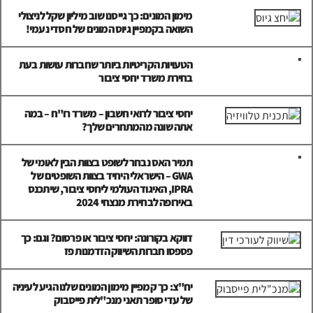
מימון המונים: כך גייסנו שוב מיליון שקל לניצולי
השואה בקמפיין גיוס המונים של חסדי נעמי!
הטעויות הקריטיות ביותר שחברות עושות בעת
בחירת משרד יחסי ציבור
יחסי ציבור לרואי חשבון – משרד רו"ח – במה
אתה שונה מהמתחרים שלך?
תמיר האס נבחר לשופט בצוות הבין לאומי של
GWA – הישראלי היחיד בצוות השופטים של
IPRA, האיגוד העולמי ליחסי ציבור, שיתכנס
באירופה לבחירת מנצחי 2024
דווקא בקורונה: יחסי ציבור או פרסום? וגם: כך
פספסו חברות השיווק הזדמנות פז
יח"צ: כך קמפיין מימון המונים שלנו הגיע לעיניה
של עדי סופר תאני מנכ"לית פייסבוק