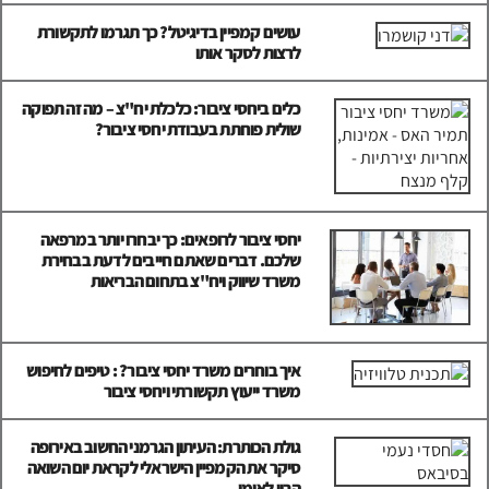
עושים קמפיין בדיגיטל? כך תגרמו לתקשורת
לרצות לסקר אותו
כלים ביחסי ציבור: כלכלת יח"צ – מה זה תפוקה
שולית פוחתת בעבודת יחסי ציבור?
יחסי ציבור לרופאים: כך יבחרו יותר במרפאה
שלכם. דברים שאתם חייבים לדעת בבחירת
משרד שיווק ויח"צ בתחום הבריאות
איך בוחרים משרד יחסי ציבור? : טיפים לחיפוש
משרד ייעוץ תקשורתי ויחסי ציבור
גולת הכותרת: העיתון הגרמני החשוב באירופה
סיקר את הקמפיין הישראלי לקראת יום השואה
הבין לאומי