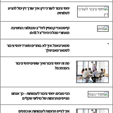
יחסי ציבור לעורכי דין: איך עורך דין יכול להגיע
לטלוויזיה
קייסטאדי קמפיין ליח"צ טכנולוגי: החשיבה
מאחורי מהלכי היח"צ ל drill
סטארטאפ? איך לא בוחרים משרד יחסי ציבור
לסטארטאפ שלך
מה זה יחסי ציבור ואיך עושים יחסי ציבור
בעצמכם?
הכי טובים: יחסי ציבור לעמותות – כך אנחנו
מגייסים תרומות של מיליוני שקלים
איך לגייס תרומות לעמותות או כספים