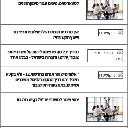
לסטארטאפ: טיפים עבור מימון המונים
איך מודדים תוצאות של פעילות יחסי ציבור
וייעוץ תקשורתי?
מדריך: כל מה שרציתם לדעת על משרדי יחסי
ציבור / יח"צ / ודוברות בישראל – בבלוג אחד
"אלוהים ישמור אנחנו בחדשות 12 – ולא בקטע
חיובי!" המדריך המקוצר לניהול משברים
ושיימינג באמצעות יחסי ציבור
יחסי ציבור למשרדי יח"צ? כן, יש חיה כזו