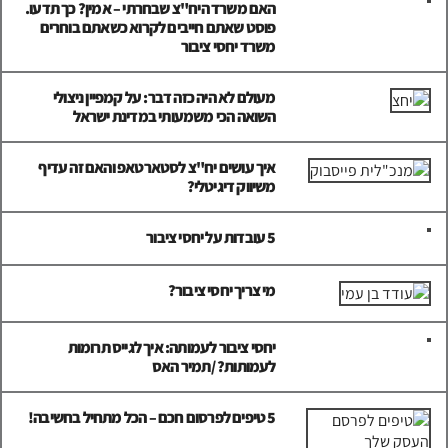
האם משרד היח"צ שבחרתי – אמין? כך תדעו.
פוסט שאתם חייבים לקרוא כשאתם בוחרים
משרד יחסי ציבור
מעולם לא היה כזה דבר: על קמפיין ניצולי
השואה הכי משמעותי במדינת ישראל
איך עושים יח"צ לסטארטאפ והאם זה עדיף
משיווק דיגיטלי?
5 עובדות על יחסי ציבור
מי צריך יחסי ציבור?
יחסי ציבור לעמותה: איך לגייס תרומות
לעמותות? /תמיר האס
5 טיפים לפרסום חכם – הכל מתחיל בחשיבה!