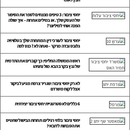
יחסי ציבור: 3 טיפים מנצחים לספר את הסיפור
של העסק שלך. או במילים אחרות – איך שולה
הפכה אותי למיליונר?
יחסי ציבור לעורכי דין: המתחרה שלך בטלוויזיה
גלובס ובדה מרקר – ואתה לא? כנס לפה
ראש הממשלה החליפי: כך קוברים את התדמית
של גנץ בקרב הבא מול נתניהו
לא רק יחסי ציבור: שגריר צרפת מגיע לביקור
אצל לקוח משרדנו
6 כללים לאסטרטגיית יחסי ציבור יצירתית
יחסי ציבור בלתי רגילים: תחרות הבישול שתטיס
את הסבתות לדובאי!