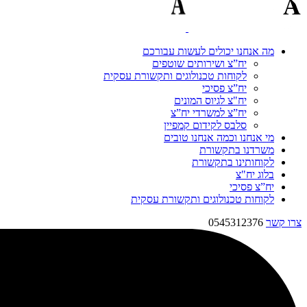
מה אנחנו יכולים לעשות עבורכם
יח”צ ושירותים שוטפים
לקוחות טכנולוגים ותקשורת עסקית
יח”צ פסיכי
יח"צ לגיוס המונים
יח”צ למשרדי יח”צ
סלבס לקידום קמפיין
מי אנחנו וכמה אנחנו טובים
משרדנו בתקשורת
לקוחותינו בתקשורת
בלוג יח"צ
יח”צ פסיכי
לקוחות טכנולוגים ותקשורת עסקית
צרו קשר
0545312376