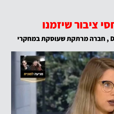
י ציבור שיזמנו
סיון פרידמן יוסף מנכלית DRILL , חברה מרתקת שעוסקת במחקרי