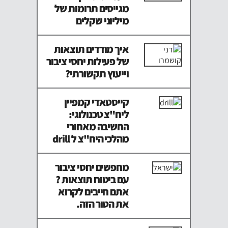
מגייסים תרומות של
מיליוני שקלים
איך מודדים תוצאות
של פעילות יחסי ציבור
וייעוץ תקשורתי?
קייסטאדי קמפיין
ליח"צ טכנולוגי:
החשיבה מאחורי
מהלכי היח"צ ל drill
מחפשים יחסי ציבור
עם ביטוח תוצאות ?
אתם חייבים לקרוא
את הטור הזה.