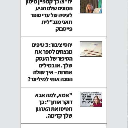
יח"צ: כך קמפיין מימון
המונים שלנו הגיע
לעיניה של עדי סופר
תאני מנכ"לית
פייסבוק
יחסי ציבור: 3 טיפים
מנצחים לספר את
הסיפור של העסק
שלך. או במילים
אחרות – איך שולה
הפכה אותי למיליונר?
"אמא, למה אבא
דוקר אותך": כך
תטיסו את הארגון
שלך קדימה.