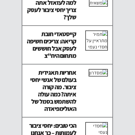
למה לעזאזל אתה
צריך יחסי ציבור לעסק
שלך?
קייסטאדי חובת
קריאה: צריכים חשיפה
לעסק אבל חוששים
מתחום היח"צ
אחריות תאגידית
בעולם של אנשי יחסי
ציבור. מה קורה
איתה? כמה עולה
להשתמש בסמל של
האולימפיאדה
הכי טובים: יחסי ציבור
לעמותות – כך אנחנו