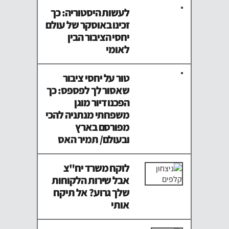
לעשות היסטוריה: כך
זכינו באוסקר של עולם
יחסי הציבור הבין
לאומי
טור על יחסי ציבור
שאסור לך לפספס: כך
הפכנו דיור מוגן
משפחתי מנתניה להכי
מפורסם בארץ
ובעולם/ תמיר האס
לוקח משרד יח"צ
אבל שירות הלקוחות
שלך גרוע? אל תיקח
אותי