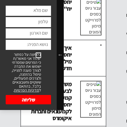
יחסי ציבור למשרדי
יח"צ? כן, יש חיה כזו
איך עושים השקת
יחסי ציבור לרבע
בלחיצה על כפתור
'שלח' אני מאשר/ת
מיליארד ש"ח של
כי הפרטים שמסרתי
ישמשו את החברה
חדשנות טכנולוגית?
לצורך מענה לפנייה,
טיפול בהזמנה,
ולצרכים תפעוליים,
שיווקיים וחשבונאיים
משליח של סופר
בלבד, בהתאם
לבעלים של לתאגיד
ל
מדיניות הפרטיות
.
קמעונאי: איך עושים
שליחה
יחסי ציבור ושיווק
לקמעונאים וחברות
איקומרס