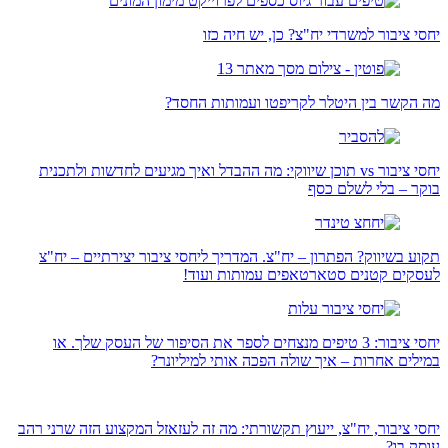
יחסי ציבור למשרדי יח"צ? כן, יש חיה כזו
מה הקשר בין היטלר לקריפטו ועמותות החסד?
יחסי ציבור vs תוכן שיווקי: מה ההבדל ואיך מגיעים לחדשות ולתכנית
בוקר – בלי לשלם כסף
תקוע בשיווק? הפתרון – יח"צ. המדריך ליחסי ציבור יצירתיים – יח"צ
לעסקים קטנים סטארטאפים עמותות ועוד!
יחסי ציבור: 3 טיפים מנצחים לספר את הסיפור של העסק שלך. או
במילים אחרות – איך שולה הפכה אותי למיליונר?
יחסי ציבור, יח"צ, ייעוץ תקשורתי: מה זה לעזאזל המקצוע הזה שרני רהב
עוסק בו?