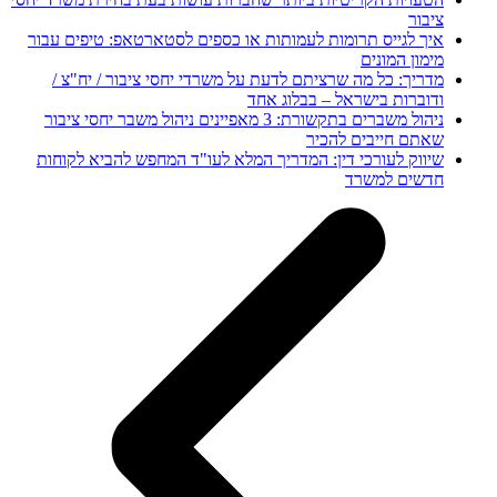
ציבור
איך לגייס תרומות לעמותות או כספים לסטארטאפ: טיפים עבור
מימון המונים
מדריך: כל מה שרציתם לדעת על משרדי יחסי ציבור / יח"צ /
ודוברות בישראל – בבלוג אחד
ניהול משברים בתקשורת: 3 מאפיינים ניהול משבר יחסי ציבור
שאתם חייבים להכיר
שיווק לעורכי דין: המדריך המלא לעו"ד המחפש להביא לקוחות
חדשים למשרד