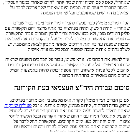
שאחרי", לאט לאט השיח יהיה שכיח יותר. "היום שאחרי במגזר העסקי",
"במגזר החברתי" ועוד ועוד. תכנית היום שאחרי שלך צריכה לדבר על
המהלכים החדשים שמתוכננים ועל שיתופי הפעולה
הכן חומרים: מומלץ כבר עכשיו להכין חומרי יחסי ציבור בכדי שביום
שאחרי – תהיה ראשון. תהיה בפוזיציה בה אתה מייצר ויוזם תקשורת עם
סליק חומרים מוכן, ולא בכזו שאתה צריך להכין חומרים עבור התקשורת
– תפעיל את התקשורת, במקום להיות מופעל. בטקסטים דאג לשלב את
המכות שספגת עד כה ואת הדרכים שאתה מתכוון לצאת מהמשבר. יש
לשלב נתונים אודות המכה שספגת ובמקביל גם זווית אישית
איך להשיג את הכתבים?: נורא פשוט, עבור על הכתבים השונים שראית
שכתבו אייטמים על העסקים הקטנים – וחפש אותם בפייסבוק. כתבים
אוהבים לקבל פניות אישיות, דרך נוספת יכולה להיות באמצעות המייל
שרבים מהם משאירים בתחתית הכתבות
סיכום עבודת היח"צ העצמאי בעת הקורונה
אם כן חברים תמיד מומלץ לקחת איש מקצוע בין אם מדובר בפרסום,
שיווק, מדיה חברתית, קידום ממומן, קידום אורגני, או כל
פעילות שיווקית
שאתם יכולים לחשוב עליה. יחד עם זאת בהינתן זמן פנוי שווה להתחיל
להפעיל את גלגלי המוח עבור היום שאחרי הקורונה ובכל הקשור ליחסי
ציבור – היום הזה יחל ב30 ימים הקרובים. התקשורת תחל לדבר על
שיקום ההריסות ואתם כבעלי עסק יכולים להיות מוכנים מראש עם
חומרים וליהנות מחשיפה ולו מועטה. בהצלחה!