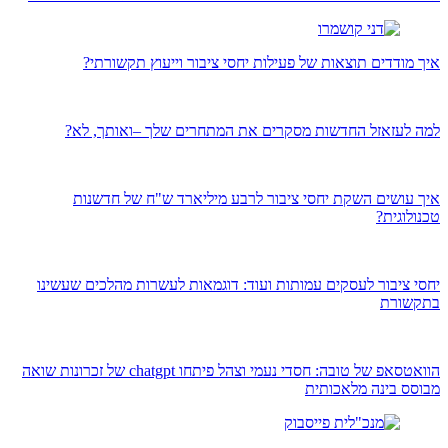
איך מודדים תוצאות של פעילות יחסי ציבור וייעוץ תקשורתי?
למה לעזאזל החדשות מסקרים את המתחרים שלך –ואותך, לא?
איך עושים השקת יחסי ציבור לרבע מיליארד ש"ח של חדשנות
טכנולוגית?
יחסי ציבור לעסקים עמותות ועוד: דוגמאות לעשרות מהלכים שעשינו
בתקשורת
הוואטסאפ של טובה: חסדי נעמי וצהל פיתחו chatgpt של זכרונות שואה
מבוסס בינה מלאכותית