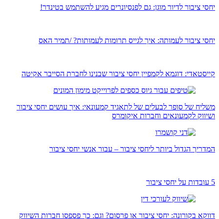
יחסי ציבור לדיור מוגן: גם לפנסיונרים מגיע להשתמש בטינדר!
יחסי ציבור לעמותה: איך לגייס תרומות לעמותות? /תמיר האס
קייסטאדי: דוגמא לקמפיין יחסי ציבור שבנינו לחברת הסייבר אקיטה
משליח של סופר לבעלים של לתאגיד קמעונאי: איך עושים יחסי ציבור
ושיווק לקמעונאים וחברות איקומרס
המדריך הגדול ביותר ליחסי ציבור – עבור אנשי יחסי ציבור
5 עובדות על יחסי ציבור
דווקא בקורונה: יחסי ציבור או פרסום? וגם: כך פספסו חברות השיווק