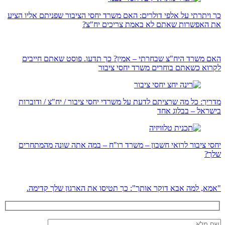
כך ויתרתי על אלפי דולרים: האם משרד יחסי הציבור שפניתם אליו הציע
את האפשרות שאתם לא באמת צריכים יח"צ?
האם משרד היח"צ שבחרתי – אמין? כך תדעו. פוסט שאתם חייבים
לקרוא כשאתם בוחרים משרד יחסי ציבור
מדריך: כל מה שרציתם לדעת על משרדי יחסי ציבור / יח"צ / ודוברות
בישראל – בבלוג אחד
יחסי ציבור לרואי חשבון – משרד רו"ח – במה אתה שונה מהמתחרים
שלך?
"אמא, למה אבא דוקר אותך": כך תטיסו את הארגון שלך קדימה.