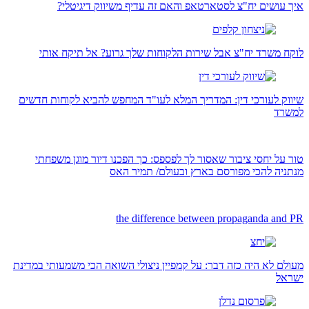
איך עושים יח"צ לסטארטאפ והאם זה עדיף משיווק דיגיטלי?
לוקח משרד יח"צ אבל שירות הלקוחות שלך גרוע? אל תיקח אותי
שיווק לעורכי דין: המדריך המלא לעו"ד המחפש להביא לקוחות חדשים
למשרד
טור על יחסי ציבור שאסור לך לפספס: כך הפכנו דיור מוגן משפחתי
מנתניה להכי מפורסם בארץ ובעולם/ תמיר האס
the difference between propaganda and PR
מעולם לא היה כזה דבר: על קמפיין ניצולי השואה הכי משמעותי במדינת
ישראל