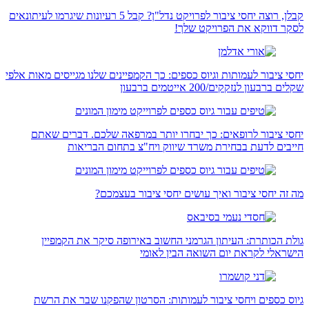
קבלן, רוצה יחסי ציבור לפרויקט נדל"ן? קבל 5 רעיונות שיגרמו לעיתונאים
לסקר דווקא את הפרויקט שלך!
יחסי ציבור לעמותות וגיוס כספים: כך הקמפיינים שלנו מגייסים מאות אלפי
שקלים ברבעון לנזקקים/200 אייטמים ברבעון
יחסי ציבור לרופאים: כך יבחרו יותר במרפאה שלכם. דברים שאתם
חייבים לדעת בבחירת משרד שיווק ויח"צ בתחום הבריאות
מה זה יחסי ציבור ואיך עושים יחסי ציבור בעצמכם?
גולת הכותרת: העיתון הגרמני החשוב באירופה סיקר את הקמפיין
הישראלי לקראת יום השואה הבין לאומי
גיוס כספים ויחסי ציבור לעמותות: הסרטון שהפקנו שבר את הרשת