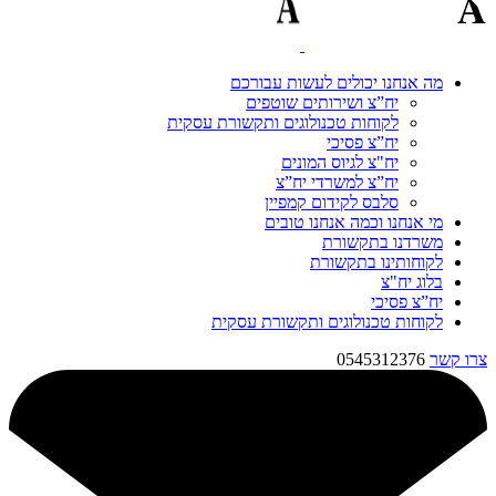
מה אנחנו יכולים לעשות עבורכם
יח”צ ושירותים שוטפים
לקוחות טכנולוגים ותקשורת עסקית
יח”צ פסיכי
יח"צ לגיוס המונים
יח”צ למשרדי יח”צ
סלבס לקידום קמפיין
מי אנחנו וכמה אנחנו טובים
משרדנו בתקשורת
לקוחותינו בתקשורת
בלוג יח"צ
יח”צ פסיכי
לקוחות טכנולוגים ותקשורת עסקית
צרו קשר
0545312376