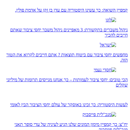
קמפיין השואה: כך עשינו היסטוריה עם עדן בן זקן על אדמת פולין.
ניהול משברים בתקשורת: 3 מאפיינים ניהול משבר יחסי ציבור שאתם
חייבים להכיר
מחפשים יחסי ציבור עם ביטוח תוצאות ? אתם חייבים לקרוא את הטור
הזה.
הכי טובים: יחסי ציבור לעמותות – כך אנחנו מגייסים תרומות של מיליוני
שקלים
לעשות היסטוריה: כך זכינו באוסקר של עולם יחסי הציבור הבין לאומי
יח"צ: כך קמפיין מימון המונים שלנו הגיע לעיניה של עדי סופר תאני
מנכ"לית פייסבוק