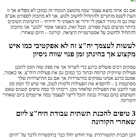
אם גם אתה מוצא עצמך שבוז מהמצב הנוכחי זה כמובן לא מפליא אך זו
העת לשנס מותניים ולהתחיל לחשוב ולנוע. אני לא מתכוון לספורט אע"פ
שזה גם זה נהדר האמן לי ידידי או האמיני לי ידידתי – הרעיונות הטובים
ביותר מגיעים בעת ספורט. ובכל זאת, כשאני אומר "לנוע" אני מתכוון
להתחיל ולחשוב על אסטרטגיית היציאה. קורונה – היום שאחרי.
לעשות לעצמך יח"צ זה לא אפקטיבי כמו איש
מקצוע אך בהינתן זמן פנוי שווה ניסיון
עסקים רבים פועלים כרגע כדי לשרוד אך אין ספק שזה הזמן לתכנן
פעילות שיווקית קדימה ובתוך כך כמובן גם את פעילות היח"צ. אז כאמור,
אמנם כרגע אנחנו עסוקים בהישרדות אך אם גם ההישרדות שלך
מסתכמת ב – להקפיא את הפעילות ולקוות לטוב, אזי שיש לך המון זמן
פנוי לתכנן את הפעילות שלאחר מכן. ריכזתי לך כמה טיפים קטנים שאם
תשתמש בהם בצורה נכונה תוכל לייצר לעצמך כמה אייטמים ביום שאחרי
הקורונה
3 טיפים להכנת תשתית עבודת היח"צ ליום
שאחרי הקורונה
הכן תכנית תקשורתית: עוד חודש יחלו כבר בתקשורת לדבר על "היום