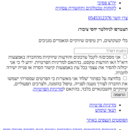
יח”צ פסיכי
לקוחות טכנולוגים ותקשורת עסקית
צרו קשר
0545312376
הצטרפו לניוזלטר יחסי ציבור:
בלי קשקושים, רק טיפים שיווקיים ומאמרים מגניבים
אני מסכים/ה לקבל עדכונים והודעות שיווקיות מהחברה באמצעות
דוא"ל ו/או הודעות טקסט, בהתאם למדיניות הפרטיות. ידוע לי כי אני
יכול/ה להסיר את עצמי בכל עת באמצעות קישור הסרה או פנייה ישירה
לחברה.
בלחיצה על כפתור 'שלח' אני מאשר/ת כי הפרטים שמסרתי ישמשו
את החברה לצורך מענה לפנייה, טיפול בהזמנה, ולצרכים תפעוליים,
שיווקיים וחשבונאיים בלבד, בהתאם ל
מדיניות הפרטיות
.
מדיניות פרטיות
תנאי שימוש
הפוסטים הנצפים באתר
הטעויות הקריטיות ביותר שחברות עושות בעת בחירת משרד יחסי