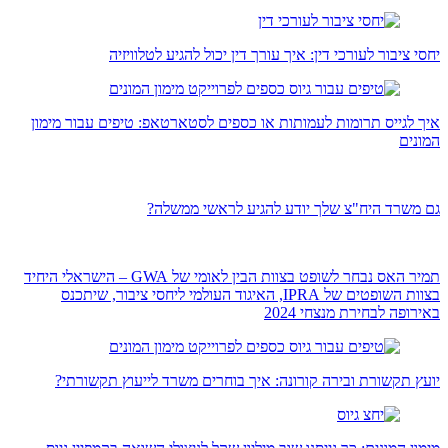
יחסי ציבור לעורכי דין: איך עורך דין יכול להגיע לטלוויזיה
איך לגייס תרומות לעמותות או כספים לסטארטאפ: טיפים עבור מימון
המונים
גם משרד היח"צ שלך יודע להגיע לראשי ממשלה?
תמיר האס נבחר לשופט בצוות הבין לאומי של GWA – הישראלי היחיד
בצוות השופטים של IPRA, האיגוד העולמי ליחסי ציבור, שיתכנס
באירופה לבחירת מנצחי 2024
יועץ תקשורת ובירה קורונה: איך בוחרים משרד לייעוץ תקשורתי?