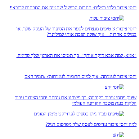
יחסי ציבור בלתי רגילים: תחרות הבישול שתטיס את הסבתות לדובאי!
יחסי ציבור: 3 טיפים מנצחים לספר את הסיפור של העסק שלך. או
במילים אחרות – איך שולה הפכה אותי למיליונר?
"אמא, למה אבא דוקר אותך": כך תטיסו את הארגון שלך קדימה.
יחסי ציבור לעמותה: איך לגייס תרומות לעמותות? /תמיר האס
שיווק ויחסי ציבור בקורונה: כך פיצחנו את נוסחת יחסי הציבור עבור
הלקוח בעת משבר הקורונה העולמי
למה יחסי ציבור עדיפים לעסק שלך מפרסום רגיל?