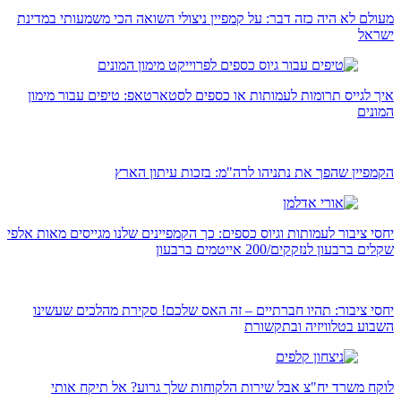
מעולם לא היה כזה דבר: על קמפיין ניצולי השואה הכי משמעותי במדינת
ישראל
איך לגייס תרומות לעמותות או כספים לסטארטאפ: טיפים עבור מימון
המונים
הקמפיין שהפך את נתניהו לרה"מ: בזכות עיתון הארץ
יחסי ציבור לעמותות וגיוס כספים: כך הקמפיינים שלנו מגייסים מאות אלפי
שקלים ברבעון לנזקקים/200 אייטמים ברבעון
יחסי ציבור: תהיו חברתיים – זה האס שלכם! סקירת מהלכים שעשינו
השבוע בטלוויזיה ובתקשורת
לוקח משרד יח"צ אבל שירות הלקוחות שלך גרוע? אל תיקח אותי