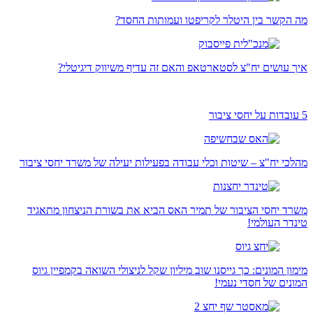
מה הקשר בין היטלר לקריפטו ועמותות החסד?
איך עושים יח"צ לסטארטאפ והאם זה עדיף משיווק דיגיטלי?
5 עובדות על יחסי ציבור
מהלכי יח"צ – שיטות וכלי עבודה בפעילות יעילה של משרד יחסי ציבור
משרד יחסי הציבור של תמיר האס הביא את בשורת הניצחון מתאגיד
טינדר העולמי!
מימון המונים: כך גייסנו שוב מיליון שקל לניצולי השואה בקמפיין גיוס
המונים של חסדי נעמי!