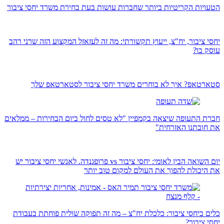
הטעויות הקריטיות ביותר שחברות עושות בעת בחירת משרד יחסי ציבור
יחסי ציבור, יח"צ, ייעוץ תקשורתי: מה זה לעזאזל המקצוע הזה שרני רהב
עוסק בו?
סטארטאפ? איך לא בוחרים משרד יחסי ציבור לסטארטאפ שלך
חברת התעופה שיצאה בקמפיין "לא טסים לחול ביום הבחירות – ממלאים
את חובתנו האזרחית"
יום השואה הבין לאומי: יחסי ציבור vs פרופגנדה. לאנשי יחסי ציבור יש
את היכולת להפוך את העולם למקום טוב יותר
כלים ביחסי ציבור: כלכלת יח"צ – מה זה תפוקה שולית פוחתת בעבודת
יחסי ציבור?