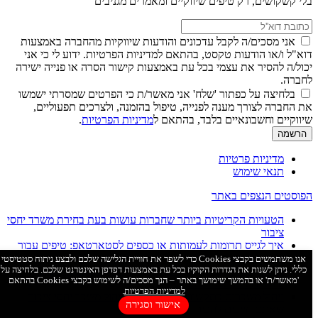
בלי קשקושים, רק טיפים שיווקיים ומאמרים מגניבים
אני מסכים/ה לקבל עדכונים והודעות שיווקיות מהחברה באמצעות
דוא"ל ו/או הודעות טקסט, בהתאם למדיניות הפרטיות. ידוע לי כי אני
יכול/ה להסיר את עצמי בכל עת באמצעות קישור הסרה או פנייה ישירה
לחברה.
בלחיצה על כפתור 'שלח' אני מאשר/ת כי הפרטים שמסרתי ישמשו
את החברה לצורך מענה לפנייה, טיפול בהזמנה, ולצרכים תפעוליים,
שיווקיים וחשבונאיים בלבד, בהתאם ל
מדיניות הפרטיות
.
מדיניות פרטיות
תנאי שימוש
הפוסטים הנצפים באתר
הטעויות הקריטיות ביותר שחברות עושות בעת בחירת משרד יחסי
ציבור
איך לגייס תרומות לעמותות או כספים לסטארטאפ: טיפים עבור
מימון המונים
אנו משתמשים בקבצי Cookies כדי לשפר את חוויית הגלישה שלכם ולבצע ניתוח סטטיסטי
כללי. ניתן לשנות את הגדרות הקוקיז בכל עת באמצעות דפדפן האינטרנט שלכם. בלחיצה על
מדריך: כל מה שרציתם לדעת על משרדי יחסי ציבור / יח"צ /
'מאשר/ת' או בהמשך שימושך באתר – הנך מסכים/ה לשימוש בקבצי Cookies בהתאם
ודוברות בישראל – בבלוג אחד
למדיניות הפרטיות
.
ניהול משברים בתקשורת: 3 מאפיינים ניהול משבר יחסי ציבור
אישור וסגירה
שאתם חייבים להכיר