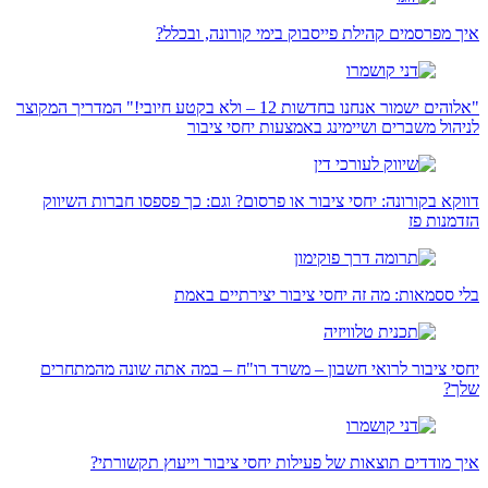
איך מפרסמים קהילת פייסבוק בימי קורונה, ובכלל?
"אלוהים ישמור אנחנו בחדשות 12 – ולא בקטע חיובי!" המדריך המקוצר
לניהול משברים ושיימינג באמצעות יחסי ציבור
דווקא בקורונה: יחסי ציבור או פרסום? וגם: כך פספסו חברות השיווק
הזדמנות פז
בלי ססמאות: מה זה יחסי ציבור יצירתיים באמת
יחסי ציבור לרואי חשבון – משרד רו"ח – במה אתה שונה מהמתחרים
שלך?
איך מודדים תוצאות של פעילות יחסי ציבור וייעוץ תקשורתי?