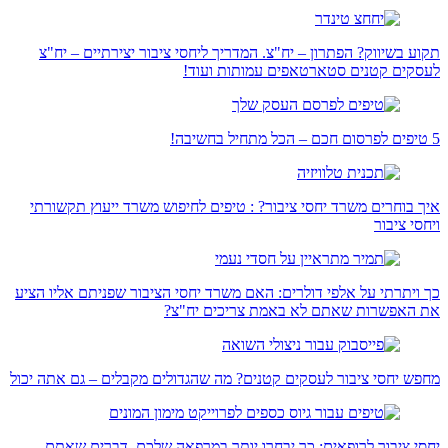
תקוע בשיווק? הפתרון – יח"צ. המדריך ליחסי ציבור יצירתיים – יח"צ
לעסקים קטנים סטארטאפים עמותות ועוד!
5 טיפים לפרסום חכם – הכל מתחיל בחשיבה!
איך בוחרים משרד יחסי ציבור? : טיפים לחיפוש משרד ייעוץ תקשורתי
ויחסי ציבור
כך ויתרתי על אלפי דולרים: האם משרד יחסי הציבור שפניתם אליו הציע
את האפשרות שאתם לא באמת צריכים יח"צ?
מחפש יחסי ציבור לעסקים קטנים? מה שהגדולים מקבלים – גם אתה יכול
יחסי ציבור לרופאים: כך יבחרו יותר במרפאה שלכם. דברים שאתם