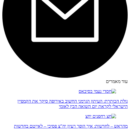
עוד מאמרים
גולת הכותרת: העיתון הגרמני החשוב באירופה סיקר את הקמפיין
הישראלי לקראת יום השואה הבין לאומי
מהראש – לחדשות: איך הופך רעיון יח"צ פסיכי – לאייטם בחדשות