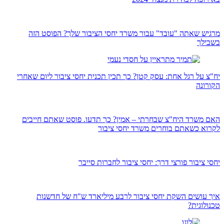
מרגיש שאתה "עובד" עבור משרד יחסי הציבור שלך? הפוסט הזה
בשבילך
יח"צ על רגל אחת: עסק קטן? כך תכין תכנית יחסי ציבור ליום שאחרי
הקורונה
האם משרד היח"צ שבחרתי – אמין? כך תדעו. פוסט שאתם חייבים
לקרוא כשאתם בוחרים משרד יחסי ציבור
יחסי ציבור פורצי דרך: יחסי ציבור לחברות סייבר
איך עושים השקת יחסי ציבור לרבע מיליארד ש"ח של חדשנות
טכנולוגית?