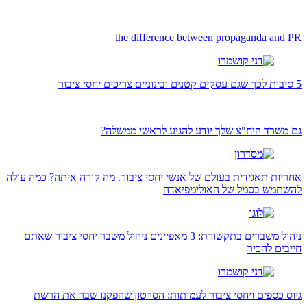
the difference between propaganda and PR
5 סיבות לכך שגם עסקים קטנים ובינוניים צריכים יחסי ציבור
גם משרד היח"צ שלך יודע להגיע לראשי ממשלה?
אחריות תאגידית בעולם של אנשי יחסי ציבור. מה קורה איתה? כמה עולה
להשתמש בסמל של האולימפיאדה
ניהול משברים בתקשורת: 3 מאפיינים ניהול משבר יחסי ציבור שאתם
חייבים להכיר
גיוס כספים ויחסי ציבור לעמותות: הסרטון שהפקנו שבר את הרשת