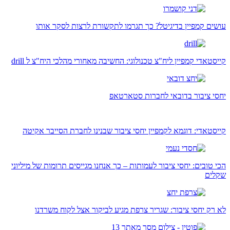
עושים קמפיין בדיגיטל? כך תגרמו לתקשורת לרצות לסקר אותו
קייסטאדי קמפיין ליח"צ טכנולוגי: החשיבה מאחורי מהלכי היח"צ ל drill
יחסי ציבור בדובאי לחברות סטארטאפ
קייסטאדי: דוגמא לקמפיין יחסי ציבור שבנינו לחברת הסייבר אקיטה
הכי טובים: יחסי ציבור לעמותות – כך אנחנו מגייסים תרומות של מיליוני
שקלים
לא רק יחסי ציבור: שגריר צרפת מגיע לביקור אצל לקוח משרדנו