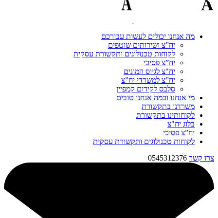
מה אנחנו יכולים לעשות עבורכם
יח”צ ושירותים שוטפים
לקוחות טכנולוגים ותקשורת עסקית
יח”צ פסיכי
יח"צ לגיוס המונים
יח”צ למשרדי יח”צ
סלבס לקידום קמפיין
מי אנחנו וכמה אנחנו טובים
משרדנו בתקשורת
לקוחותינו בתקשורת
בלוג יח"צ
יח”צ פסיכי
לקוחות טכנולוגים ותקשורת עסקית
צרו קשר
0545312376