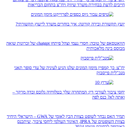
חייבים לדעת בבחירת משרד שיווק ויח"צ בתחום הבריאות
יועץ תקשורת ובירה קורונה: איך בוחרים משרד לייעוץ תקשורתי?
הוואטסאפ של טובה: חסדי נעמי וצהל פיתחו chatgpt של זכרונות שואה
מבוסס בינה מלאכותית
יח"צ: כך קמפיין מימון המונים שלנו הגיע לעיניה של עדי סופר תאני
מנכ"לית פייסבוק
יחסי ציבור לעורכי דין: המתחרה שלך בטלוויזיה גלובס ובדה מרקר –
ואתה לא? כנס לפה
תמיר האס נבחר לשופט בצוות הבין לאומי של GWA – הישראלי היחיד
בצוות השופטים של IPRA, האיגוד העולמי ליחסי ציבור, שיתכנס
באירופה לבחירת מנצחי 2024