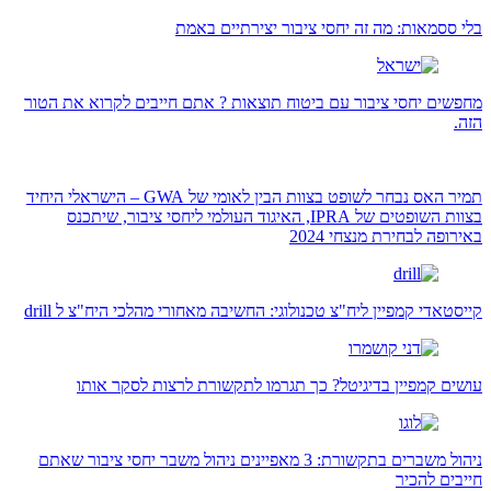
בלי ססמאות: מה זה יחסי ציבור יצירתיים באמת
מחפשים יחסי ציבור עם ביטוח תוצאות ? אתם חייבים לקרוא את הטור
הזה.
תמיר האס נבחר לשופט בצוות הבין לאומי של GWA – הישראלי היחיד
בצוות השופטים של IPRA, האיגוד העולמי ליחסי ציבור, שיתכנס
באירופה לבחירת מנצחי 2024
קייסטאדי קמפיין ליח"צ טכנולוגי: החשיבה מאחורי מהלכי היח"צ ל drill
עושים קמפיין בדיגיטל? כך תגרמו לתקשורת לרצות לסקר אותו
ניהול משברים בתקשורת: 3 מאפיינים ניהול משבר יחסי ציבור שאתם
חייבים להכיר