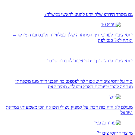
גם משרד היח"צ שלך יודע להגיע לראשי ממשלה?
יחסי ציבור לעורכי דין: המתחרה שלך בטלוויזיה גלובס ובדה מרקר –
ואתה לא? כנס לפה
יחסי ציבור פורצי דרך: יחסי ציבור לחברות סייבר
טור על יחסי ציבור שאסור לך לפספס: כך הפכנו דיור מוגן משפחתי
מנתניה להכי מפורסם בארץ ובעולם/ תמיר האס
מעולם לא היה כזה דבר: על קמפיין ניצולי השואה הכי משמעותי במדינת
ישראל
מי צריך יחסי ציבור?