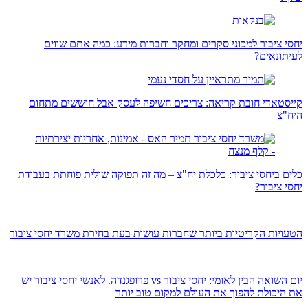
יחסי ציבור למכוני סקרים ומחקר וחברות מידע: כמה אתם שווים
לעיתונאים?
קייסטאדי חובת קריאה: צריכים חשיפה לעסק אבל חוששים מתחום
היח"צ
כלים ביחסי ציבור: כלכלת יח"צ – מה זה תפוקה שולית פוחתת בעבודת
יחסי ציבור?
הטעויות הקריטיות ביותר שחברות עושות בעת בחירת משרד יחסי ציבור
יום השואה הבין לאומי: יחסי ציבור vs פרופגנדה. לאנשי יחסי ציבור יש
את היכולת להפוך את העולם למקום טוב יותר