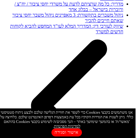
מדריך: כל מה שרציתם לדעת על משרדי יחסי ציבור / יח"צ /
ודוברות בישראל – בבלוג אחד
ניהול משברים בתקשורת: 3 מאפיינים ניהול משבר יחסי ציבור
שאתם חייבים להכיר
שיווק לעורכי דין: המדריך המלא לעו"ד המחפש להביא לקוחות
חדשים למשרד
אנו משתמשים בקבצי Cookies כדי לשפר את חוויית הגלישה שלכם ולבצע ניתוח סטטיסטי
כללי. ניתן לשנות את הגדרות הקוקיז בכל עת באמצעות דפדפן האינטרנט שלכם. בלחיצה על
'מאשר/ת' או בהמשך שימושך באתר – הנך מסכים/ה לשימוש בקבצי Cookies בהתאם
למדיניות הפרטיות
.
אישור וסגירה