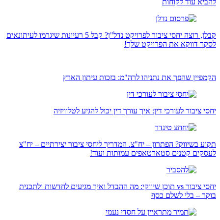
להביא עוד לקוחות
קבלן, רוצה יחסי ציבור לפרויקט נדל"ן? קבל 5 רעיונות שיגרמו לעיתונאים
לסקר דווקא את הפרויקט שלך!
הקמפיין שהפך את נתניהו לרה"מ: בזכות עיתון הארץ
יחסי ציבור לעורכי דין: איך עורך דין יכול להגיע לטלוויזיה
תקוע בשיווק? הפתרון – יח"צ. המדריך ליחסי ציבור יצירתיים – יח"צ
לעסקים קטנים סטארטאפים עמותות ועוד!
יחסי ציבור vs תוכן שיווקי: מה ההבדל ואיך מגיעים לחדשות ולתכנית
בוקר – בלי לשלם כסף