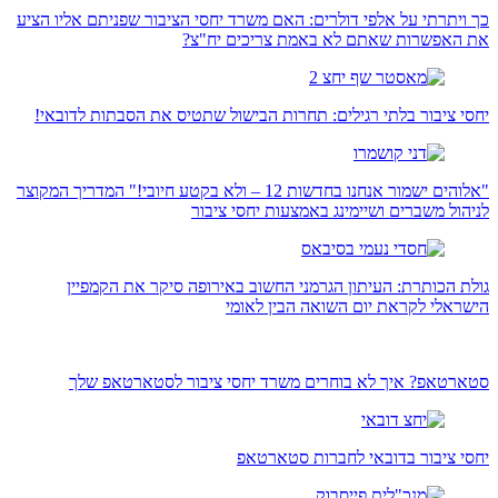
כך ויתרתי על אלפי דולרים: האם משרד יחסי הציבור שפניתם אליו הציע
את האפשרות שאתם לא באמת צריכים יח"צ?
יחסי ציבור בלתי רגילים: תחרות הבישול שתטיס את הסבתות לדובאי!
"אלוהים ישמור אנחנו בחדשות 12 – ולא בקטע חיובי!" המדריך המקוצר
לניהול משברים ושיימינג באמצעות יחסי ציבור
גולת הכותרת: העיתון הגרמני החשוב באירופה סיקר את הקמפיין
הישראלי לקראת יום השואה הבין לאומי
סטארטאפ? איך לא בוחרים משרד יחסי ציבור לסטארטאפ שלך
יחסי ציבור בדובאי לחברות סטארטאפ