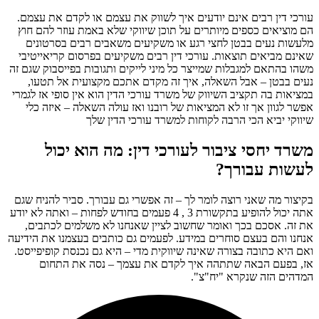
עורכי דין רבים אינם יודעים איך לשווק את עצמם או לקדם את עצמם.
הם מוציאים כספים מיותרים על תוכן שיווקי שלא באמת עוזר להם חוץ
מלעשות נעים בבטן לחצי רגע או משקיעים משאבים רבים בסרטונים
שאינם מביאים תוצאות. עורכי דין רבים משקיעים בפרסום קריאייטיבי
משהו בהתאם למגבלות שמייצר כל מיני לייקים ותגובות בפייסבוק שגם זה
נעים בבטן – אבל השאלה, איך זה מקדם אתכם מקצועית אל תטעו,
במציאות בה תקציב השיווק של משרד עורכי הדין הוא אין סופי אז לגמרי
אפשר לגוון אך זו לא המציאות של רובנו ואז עולה השאלה – איזה כלי
שיווקי יביא הכי הרבה לקוחות למשרד עורכי הדין שלך
משרד יחסי ציבור לעורכי דין: מה הוא יכול
לעשות עבורך?
בקיצור מה שאני רוצה לומר לך – זה אפשרי גם עבורך. סביר להניח שגם
אתה יכול להופיע בתקשורת 3 , 4 פעמים בחודש לפחות – ואתה לא יודע
את זה. אסכם בכך ואומר שחשוב לציין שאנחנו לא משלמים לכתבים,
אנחנו והם בעצם סוחרים במידע. לפעמים גם כותבים בעצמנו את הידיעה
ואם היא כתובה בצורה שאינה שיווקית מדי – היא גם נכנסת קופיפייסט.
אז, בפעם הבאה שתתהה איך לקדם את עצמך – נסה את התחום
המדהים הזה שנקרא "יח"צ".