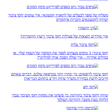
משליח של סופר לבעלים של לתאגיד קמעונאי: איך עושים יחסי ציבור
ושיווק לקמעונאים וחברות איקומרס
איך מודדים תוצאות של פעילות יחסי ציבור וייעוץ תקשורתי?
יחסי ציבור: 3 טיפים מנצחים לספר את הסיפור של העסק שלך. או
במילים אחרות – איך שולה הפכה אותי למיליונר?
יחסי ציבור לרופאים: כך יבחרו יותר במרפאה שלכם. דברים שאתם
חייבים לדעת בבחירת משרד שיווק ויח"צ בתחום הבריאות
שיווק ויחסי ציבור בקורונה: כך פיצחנו את נוסחת יחסי הציבור עבור
הלקוח בעת משבר הקורונה העולמי