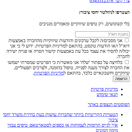
צרו קשר
0545312376
הצטרפו לניוזלטר יחסי ציבור:
בלי קשקושים, רק טיפים שיווקיים ומאמרים מגניבים
אני מסכים/ה לקבל עדכונים והודעות שיווקיות מהחברה באמצעות
דוא"ל ו/או הודעות טקסט, בהתאם למדיניות הפרטיות. ידוע לי כי אני
יכול/ה להסיר את עצמי בכל עת באמצעות קישור הסרה או פנייה ישירה
לחברה.
בלחיצה על כפתור 'שלח' אני מאשר/ת כי הפרטים שמסרתי ישמשו
את החברה לצורך מענה לפנייה, טיפול בהזמנה, ולצרכים תפעוליים,
שיווקיים וחשבונאיים בלבד, בהתאם ל
מדיניות הפרטיות
.
מדיניות פרטיות
תנאי שימוש
הפוסטים הנצפים באתר
הטעויות הקריטיות ביותר שחברות עושות בעת בחירת משרד יחסי
ציבור
איך לגייס תרומות לעמותות או כספים לסטארטאפ: טיפים עבור
מימון המונים