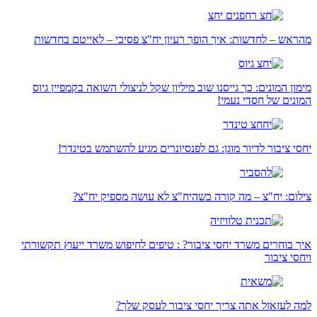
מהראש – לחדשות: איך הופך רעיון יח"צ פסיכי – לאייטם בחדשות
מימון המונים: כך גייסנו שוב מיליון שקל לניצולי השואה בקמפיין גיוס
המונים של חסדי נעמי!
יחסי ציבור לדיור מוגן: גם לפנסיונרים מגיע להשתמש בטינדר!
צילום: יח"צ – מה קורה כשהיח"צ לא עושה מספיק יח"צ?
איך בוחרים משרד יחסי ציבור? : טיפים לחיפוש משרד ייעוץ תקשורתי
ויחסי ציבור
למה לעזאזל אתה צריך יחסי ציבור לעסק שלך?