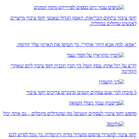
יחסי ציבור בתחום הבריאות: האסון הגדול שאנשי יחסי ציבור מייצרים
לאנשים שחולים במחלות.
"אמא, למה אבא דוקר אותך": כך תטיסו את הארגון שלך קדימה.
יח"צ על רגל אחת: עסק קטן? כך תכין תכנית יחסי ציבור ליום שאחרי
הקורונה
5 סיבות לכך שגם עסקים קטנים ובינוניים צריכים יחסי ציבור
מחפש יחסי ציבור לעסקים קטנים? מה שהגדולים מקבלים – גם אתה יכול
יחסי ציבור למשרדי פרסום ומשרדי מדיה דיגיטלית: כך נוכל לסייע לכם