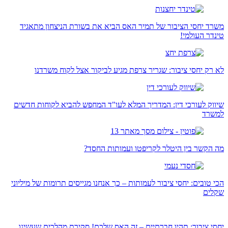
משרד יחסי הציבור של תמיר האס הביא את בשורת הניצחון מתאגיד
טינדר העולמי!
לא רק יחסי ציבור: שגריר צרפת מגיע לביקור אצל לקוח משרדנו
שיווק לעורכי דין: המדריך המלא לעו"ד המחפש להביא לקוחות חדשים
למשרד
מה הקשר בין היטלר לקריפטו ועמותות החסד?
הכי טובים: יחסי ציבור לעמותות – כך אנחנו מגייסים תרומות של מיליוני
שקלים
יחסי ציבור: תהיו חברתיים – זה האס שלכם! סקירת מהלכים שעשינו