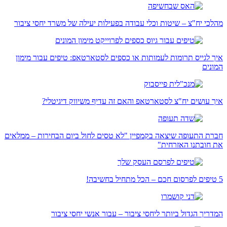
מהלכי יח"צ – שיטות וכלי עבודה בפעילות יעילה של משרד יחסי ציבור
איך לגייס תרומות לעמותות או כספים לסטארטאפ: טיפים עבור מימון
המונים
איך עושים יח"צ לסטארטאפ והאם זה עדיף משיווק דיגיטלי?
חברת התעופה שיצאה בקמפיין "לא טסים לחול ביום הבחירות – ממלאים
את חובתנו האזרחית"
5 טיפים לפרסום חכם – הכל מתחיל בחשיבה!
המדריך הגדול ביותר ליחסי ציבור – עבור אנשי יחסי ציבור