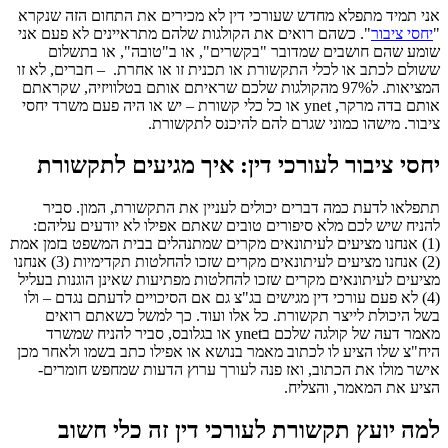
אני תמיד מתפלא מחדש שעורכי דין לא מכירים את התחום הזה שנקרא
"
יחסי ציבור
". כשהם רואים את הקולגות שלהם מתראיינים לא פעם אני
שומע שהם חושבים שמדובר "בקשרים", או ב"טובה", או בתשלום
ששולם לכתב או לכלי התקשורת או תכנית זו או אחרת. – חברים, לא זו
המציאות. ל97% מהקולגות שלכם שראיתם אותם בטלוויזיה, שקראתם
אותם בדה מרקר, ynet או כל כלי קשורת – יש או היה פעם משרד יחסי
ציבור. מישהו כמוני שגרם להם להיכנס לתקשורת.
יחסי ציבור לעורכי דין: איך מגיעים לתקשורת
תתפלאו לדעת כמה דברים יכולים לעניין את התקשורת, המון. סביר
להניח שיש לכם מלא סיפורים טובים שאתם אפילו לא יודעים עליהם:
(1) אנחנו מציעים לעיתונאים מקרים שמתנהלים בבית המשפט בזמן אמת
(2) אנחנו מציעים לעיתונאים מקרים שזכו להחלטות תקדימיות (3) אנחנו
מציעים לעיתונאים מקרים שזכו להחלטות מפתיעות שאינן הוגנות בעליל
(4) לא פעם עורכי דין מגישים בג"צ גם אם הסיכויים לדעתם נגדם – ולו
בשל היכולת לייצר תקשורת. כל אלו ועוד. כך למשל כשאתם רואים
מאמר דעה של קולגה שלכם בynet או בגלובס, סביר להניח שמשרד
היח"צ שלו הציע לו לכתוב מאמר בנושא או אפילו כתב בשמו ולאחר מכן
אישר מולו את הכתוב, ואז פנה לעורך ערוץ הדעות שמחפש חומרים-
הציע את המאמר, והצליח.
למה יועץ תקשורת לעורכי דין זה כלי חשוב