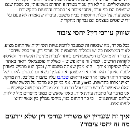
פוטנציאליים. אך לא רק עבור מטרה זו התחום משמעותי, בל נשכח שגם
שופטים הם בני אדם, ויחסי ציבור או כתבות והופעות בתקשורת –
משפיעות על קבלת החלטות בבית משפט, עובדה שנאמרה לא פעם על
ידי שופטים בעצמם וגם נבדקה מחקרית.
שיווק עורכי דין? יחסי ציבור
בכל מקרה, מה שבטוח זה שמעבר לדומיננטיות השיווקית שהתחום מציע,
לאור המציאות בה יש מגבלות פרסומיות על עורכי דין, אין ספק שיחסי
ציבור הוא מהכלים המשמעותיים ביותר לבניית מוניטין תקשורתי, ולאיסוף
לקוחות חדשים. למה? זה נורא פשוט – כשלקוח פוטנציאלי רואה באתר
שלך שסיקרו אותך – הוא מבין שאתה משמעותי, ובכך הוא מרגיש ביטחון
לעבוד איתך. תאר או תארי לעצמך את עצמך כשאתם נכנסים לאתר של
משרד רואי חשבון או רופא ורואים
שכתבו
עליו כתבות בגלובס, דה מרקר,
ראיינו אותו בחדשות, בynet ועוד. אני כמובן לא מדבר על הקשקושים
האלו שאפשר לרכוש בכסף וכל בר דעת וכל מנכ"ל מבין שזה קשקוש –
אני מדבר על כתבות עיתונאיות, כאלו שאנשים כמוני מייצרים מול קולגות
שלהם העיתונאים – כי כך התחום בנוי, מיחסי גומלין בין אנשי יח"צ
לעיתונאים.
איך זה שעדיין יש משרדי עורכי דין שלא יודעים
מה זה יחסי ציבור?