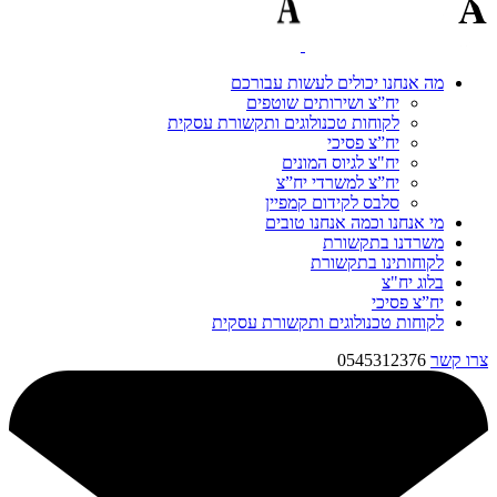
מה אנחנו יכולים לעשות עבורכם
יח”צ ושירותים שוטפים
לקוחות טכנולוגים ותקשורת עסקית
יח”צ פסיכי
יח"צ לגיוס המונים
יח”צ למשרדי יח”צ
סלבס לקידום קמפיין
מי אנחנו וכמה אנחנו טובים
משרדנו בתקשורת
לקוחותינו בתקשורת
בלוג יח"צ
יח”צ פסיכי
לקוחות טכנולוגים ותקשורת עסקית
צרו קשר
0545312376