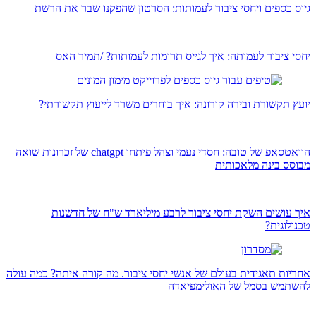
גיוס כספים ויחסי ציבור לעמותות: הסרטון שהפקנו שבר את הרשת
יחסי ציבור לעמותה: איך לגייס תרומות לעמותות? /תמיר האס
יועץ תקשורת ובירה קורונה: איך בוחרים משרד לייעוץ תקשורתי?
הוואטסאפ של טובה: חסדי נעמי וצהל פיתחו chatgpt של זכרונות שואה
מבוסס בינה מלאכותית
איך עושים השקת יחסי ציבור לרבע מיליארד ש"ח של חדשנות
טכנולוגית?
אחריות תאגידית בעולם של אנשי יחסי ציבור. מה קורה איתה? כמה עולה
להשתמש בסמל של האולימפיאדה