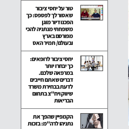
טור על יחסי ציבור
שאסור לך לפספס: כך
הפכנו דיור מוגן
משפחתי מנתניה להכי
מפורסם בארץ
ובעולם/ תמיר האס
יחסי ציבור לרופאים:
כך יבחרו יותר
במרפאה שלכם.
דברים שאתם חייבים
לדעת בבחירת משרד
שיווק ויח"צ בתחום
הבריאות
הקמפיין שהפך את
נתניהו לרה"מ: בזכות