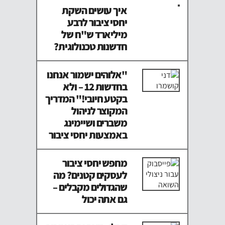
איך עושים השקת
יחסי ציבור לרבע
מיליארד ש"ח של
חדשנות טכנולוגית?
"אלוהים ישמור אנחנו
בחדשות 12 – ולא
בקטע חיובי!" המדריך
המקוצר לניהול
משברים ושיימינג
באמצעות יחסי ציבור
מחפש יחסי ציבור
לעסקים קטנים? מה
שהגדולים מקבלים –
גם אתה יכול