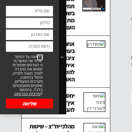
תמיר האס הביא את
בשורת הניצחון
מתאגיד טינדר
העולמי!
אחריות תאגידית
בעולם של אנשי יחסי
בלחיצה על כפתור
ציבור. מה קורה
'שלח' אני מאשר/ת
איתה? כמה עולה
כי הפרטים שמסרתי
ישמשו את החברה
להשתמש בסמל של
לצורך מענה לפנייה,
טיפול בהזמנה,
האולימפיאדה
ולצרכים תפעוליים,
שיווקיים וחשבונאיים
בלבד, בהתאם
ל
מדיניות הפרטיות
.
יחסי ציבור לעורכי דין:
איך עורך דין יכול
שליחה
להגיע לטלוויזיה
מהלכי יח"צ – שיטות