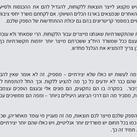
ש מקצוע לייצר תוצאות ללקוחות, להגדיל להם את ההכנסות ולסייע
 האחרים שנמצאים בארגז הכלים השיווקי. אם לקחתם משרד יחסי ציבור
לויים במספר קריטריונים בהם גם יכולת ההתחדשות של הספק שלכם.
ות שהתקשורתיות שאנחנו מייצרים עבור הלקוחות. הרי שמאחר ולא עובר
 ובעצם ככל שמשרד היח"צ ששכרתם מייצר יותר יוזמות תקשורתיות כך
כן צריך להמציא את הגלגל מחדש.
מה לעשות יש כאלו שלא יצירתיים – מספיק. זה לא אומר שאין להם
 שהם כבר לא יודעים כל כך מה להציע ללקוח. וכך החל להתפתח לו
ציבור. במקרה בו הם נתקעים, הם פונים אלי ובעצם הופכים עצמם
ת, מסביר מה הם דרכי הביצוע היעילים ביותר – ומפה הם ממשיכים עם
הספק שלכם מייצר לכם תוצאות, מה זה מעניין מי עומד מאחוריהן, שכן
ו בכל תחום יש משרדים יותר אנליטיים, ויש כאלו שהם יותר יצירתיים.
תמיד זה כך.