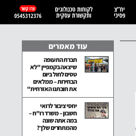
יח”צ
לקוחות טכנולוגים
צרו קשר
פסיכי
ותקשורת עסקית
0545312376
עוד מאמרים
חברת התעופה
שיצאה בקמפיין "לא
טסים לחול ביום
הבחירות – ממלאים
את חובתנו האזרחית"
יחסי ציבור לרואי
חשבון – משרד רו"ח –
במה אתה שונה
מהמתחרים שלך?