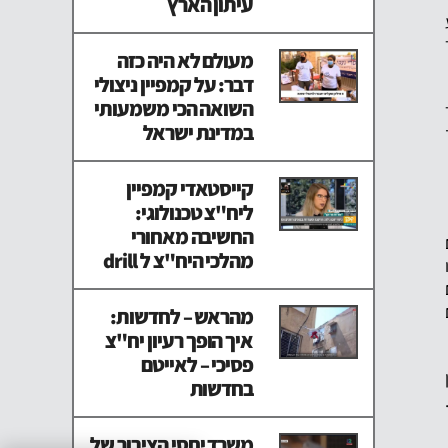
עיתון הארץ
מעולם לא היה כזה
דבר: על קמפיין ניצולי
השואה הכי משמעותי
במדינת ישראל
קייסטאדי קמפיין
ליח"צ טכנולוגי:
החשיבה מאחורי
מהלכי היח"צ ל drill
מהראש – לחדשות:
איך הופך רעיון יח"צ
פסיכי – לאייטם
בחדשות
משרד יחסי הציבור של