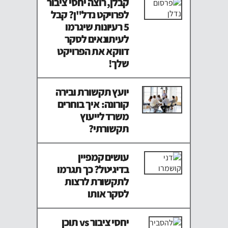
קבלן, רוצה יחסי ציבור
לפרויקט נדל"ן? קבל
5 רעיונות שיגרמו
לעיתונאים לסקר
דווקא את הפרויקט
שלך!
יועץ תקשורת ובירה
קורונה: איך בוחרים
משרד לייעוץ
תקשורתי?
עושים קמפיין
בדיגיטל? כך תגרמו
לתקשורת לרצות
לסקר אותו
יחסי ציבור vs תוכן