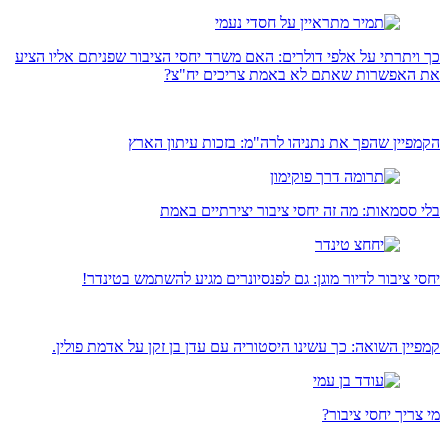
כך ויתרתי על אלפי דולרים: האם משרד יחסי הציבור שפניתם אליו הציע
את האפשרות שאתם לא באמת צריכים יח"צ?
הקמפיין שהפך את נתניהו לרה"מ: בזכות עיתון הארץ
בלי ססמאות: מה זה יחסי ציבור יצירתיים באמת
יחסי ציבור לדיור מוגן: גם לפנסיונרים מגיע להשתמש בטינדר!
קמפיין השואה: כך עשינו היסטוריה עם עדן בן זקן על אדמת פולין.
מי צריך יחסי ציבור?