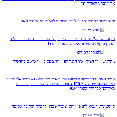
את חובתנו האזרחית"
יחסי ציבור לעמותה: איך לגייס תרומות לעמותות? /תמיר האס
תקוע בשיווק? הפתרון – יח"צ. המדריך ליחסי ציבור יצירתיים – יח"צ
לעסקים קטנים סטארטאפים עמותות ועוד!
מהראש – לחדשות: איך הופך רעיון יח"צ פסיכי – לאייטם בחדשות
תמיר האס נבחר לשופט בצוות הבין לאומי של GWA – הישראלי היחיד
בצוות השופטים של IPRA, האיגוד העולמי ליחסי ציבור, שיתכנס
באירופה לבחירת מנצחי 2024
קייסטאדי: דוגמא לקמפיין יחסי ציבור שבנינו לחברת הסייבר אקיטה