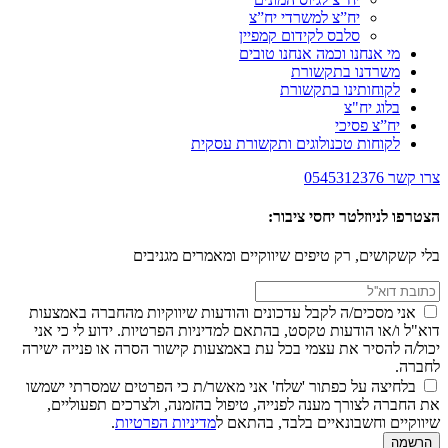
יח”צ למשרדי יח”צ
סלבס לקידום קמפיין
מי אנחנו וכמה אנחנו טובים
משרדנו בתקשורת
לקוחותינו בתקשורת
בלוג יח"צ
יח”צ פסיכי
לקוחות טכנולוגים ותקשורת עסקית
צרו קשר
0545312376
הצטרפו לניוזלטר יחסי ציבור:
בלי קשקושים, רק טיפים שיווקיים ומאמרים מגניבים
אני מסכים/ה לקבל עדכונים והודעות שיווקיות מהחברה באמצעות
דוא"ל ו/או הודעות טקסט, בהתאם למדיניות הפרטיות. ידוע לי כי אני
יכול/ה להסיר את עצמי בכל עת באמצעות קישור הסרה או פנייה ישירה
לחברה.
בלחיצה על כפתור 'שלח' אני מאשר/ת כי הפרטים שמסרתי ישמשו
את החברה לצורך מענה לפנייה, טיפול בהזמנה, ולצרכים תפעוליים,
שיווקיים וחשבונאיים בלבד, בהתאם ל
מדיניות הפרטיות
.