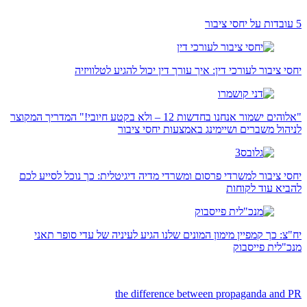
5 עובדות על יחסי ציבור
יחסי ציבור לעורכי דין: איך עורך דין יכול להגיע לטלוויזיה
"אלוהים ישמור אנחנו בחדשות 12 – ולא בקטע חיובי!" המדריך המקוצר
לניהול משברים ושיימינג באמצעות יחסי ציבור
יחסי ציבור למשרדי פרסום ומשרדי מדיה דיגיטלית: כך נוכל לסייע לכם
להביא עוד לקוחות
יח"צ: כך קמפיין מימון המונים שלנו הגיע לעיניה של עדי סופר תאני
מנכ"לית פייסבוק
the difference between propaganda and PR