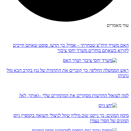
עוד מאמרים
האם משרד היח"צ שבחרתי – אמין? כך תדעו. פוסט שאתם חייבים
לקרוא כשאתם בוחרים משרד יחסי ציבור
ראש הממשלה החליפי: כך קוברים את התדמית של גנץ בקרב הבא מול
נתניהו
למה לעזאזל החדשות מסקרים את המתחרים שלך –ואותך, לא?
מימון המונים: כך גייסנו שוב מיליון שקל לניצולי השואה בקמפיין גיוס
המונים של חסדי נעמי!