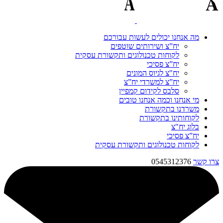
מה אנחנו יכולים לעשות עבורכם
יח”צ ושירותים שוטפים
לקוחות טכנולוגים ותקשורת עסקית
יח”צ פסיכי
יח"צ לגיוס המונים
יח”צ למשרדי יח”צ
סלבס לקידום קמפיין
מי אנחנו וכמה אנחנו טובים
משרדנו בתקשורת
לקוחותינו בתקשורת
בלוג יח"צ
יח”צ פסיכי
לקוחות טכנולוגים ותקשורת עסקית
צרו קשר
0545312376