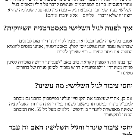
אחרי הפנסיה! כך גם המפרסמים שנוטים לדבר על חולי וכאבים בגיל
השלישי בעוד שמדובר בקבוצת גיל – עם המון כסף פנוי. שכל מה שהיא
רוצה זה שלא ידברו אליהם – אלא ידברו איתם!
איך לפנות לגיל השלישי באסטרטגיה השיווקית?
אמנם כל מקרה לגופו ובכל זאת, מבין לקוחותינו דיור מוגן לב גנים
שבראשו עומד הגרונטולוג יוסי קפלן. כאסטרטגיה, אנחנו מנסים להוציא
החוצה את מסר החיות – כפי שצריך להיות.
וכך בנינו את הקמפיין לקראת טוב באב "לפנסיונר דרושה מזכירה לסינון
פניות מטינדר" ו "לפנסיונרית דרוש מזכיר לסינון פניות של בחורים
מטינדר"
יחסי ציבור לגיל השלישי: מה עשינו?
אם כן, אחרי שעיצבנו את הקמפיין ועלינו בפייסבוק כתבנו גם מכתב
למנכ"ל טינדר במסגרתו ביקשנו לשנות במיידי את הגדרות האפליקציה
שאינה מאפשרת להגדיר ב"חיפוש" גילאים מעל גיל 55. את המכתב
הפצנו לתקשורת.
יחסי ציבור טינדר והגיל השלישי: האם זה עבד