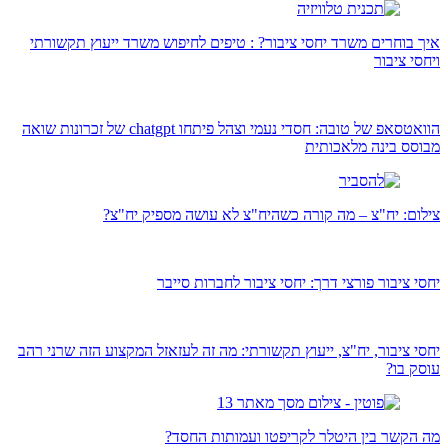
איך בוחרים משרד יחסי ציבור? : טיפים לחיפוש משרד ייעוץ תקשורתי
ויחסי ציבור
הוואטסאפ של טובה: חסדי נעמי וצהל פיתחו chatgpt של זכרונות שואה
מבוסס בינה מלאכותית
צילום: יח"צ – מה קורה כשהיח"צ לא עושה מספיק יח"צ?
יחסי ציבור פורצי דרך: יחסי ציבור לחברות סייבר
יחסי ציבור, יח"צ, ייעוץ תקשורתי: מה זה לעזאזל המקצוע הזה שרני רהב
עוסק בו?
מה הקשר בין היטלר לקריפטו ועמותות החסד?