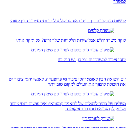
למשרד
לעשות היסטוריה: כך זכינו באוסקר של עולם יחסי הציבור הבין לאומי
לוקח משרד יח"צ אבל שירות הלקוחות שלך גרוע? אל תיקח אותי
יחסי ציבור למשרדי יח"צ? כן, יש חיה כזו
יום השואה הבין לאומי: יחסי ציבור vs פרופגנדה. לאנשי יחסי ציבור יש
את היכולת להפוך את העולם למקום טוב יותר
משליח של סופר לבעלים של לתאגיד קמעונאי: איך עושים יחסי ציבור
ושיווק לקמעונאים וחברות איקומרס