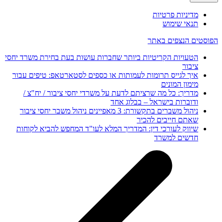
מדיניות פרטיות
תנאי שימוש
הפוסטים הנצפים באתר
הטעויות הקריטיות ביותר שחברות עושות בעת בחירת משרד יחסי
ציבור
איך לגייס תרומות לעמותות או כספים לסטארטאפ: טיפים עבור
מימון המונים
מדריך: כל מה שרציתם לדעת על משרדי יחסי ציבור / יח"צ /
ודוברות בישראל – בבלוג אחד
ניהול משברים בתקשורת: 3 מאפיינים ניהול משבר יחסי ציבור
שאתם חייבים להכיר
שיווק לעורכי דין: המדריך המלא לעו"ד המחפש להביא לקוחות
חדשים למשרד