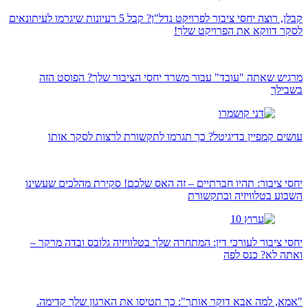
קבלן, רוצה יחסי ציבור לפרויקט נדל"ן? קבל 5 רעיונות שיגרמו לעיתונאים
לסקר דווקא את הפרויקט שלך!
מרגיש שאתה "עובד" עבור משרד יחסי הציבור שלך? הפוסט הזה
בשבילך
עושים קמפיין בדיגיטל? כך תגרמו לתקשורת לרצות לסקר אותו
יחסי ציבור: תהיו חברתיים – זה האס שלכם! סקירת מהלכים שעשינו
השבוע בטלוויזיה ובתקשורת
יחסי ציבור לעורכי דין: המתחרה שלך בטלוויזיה גלובס ובדה מרקר –
ואתה לא? כנס לפה
"אמא, למה אבא דוקר אותך": כך תטיסו את הארגון שלך קדימה.