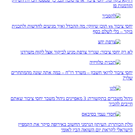
דווקא בקורונה: יחסי ציבור או פרסום? וגם: כך פספסו חברות השיווק
הזדמנות פז
יחסי ציבור vs תוכן שיווקי: מה ההבדל ואיך מגיעים לחדשות ולתכנית
בוקר – בלי לשלם כסף
לא רק יחסי ציבור: שגריר צרפת מגיע לביקור אצל לקוח משרדנו
יחסי ציבור לרואי חשבון – משרד רו"ח – במה אתה שונה מהמתחרים
שלך?
ניהול משברים בתקשורת: 3 מאפיינים ניהול משבר יחסי ציבור שאתם
חייבים להכיר
גולת הכותרת: העיתון הגרמני החשוב באירופה סיקר את הקמפיין
הישראלי לקראת יום השואה הבין לאומי