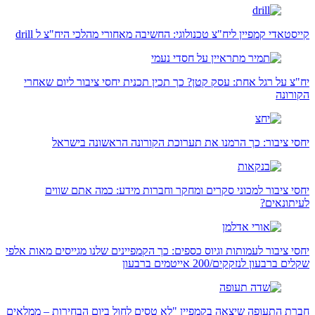
קייסטאדי קמפיין ליח"צ טכנולוגי: החשיבה מאחורי מהלכי היח"צ ל drill
יח"צ על רגל אחת: עסק קטן? כך תכין תכנית יחסי ציבור ליום שאחרי
הקורונה
יחסי ציבור: כך הרמנו את תערוכת הקורונה הראשונה בישראל
יחסי ציבור למכוני סקרים ומחקר וחברות מידע: כמה אתם שווים
לעיתונאים?
יחסי ציבור לעמותות וגיוס כספים: כך הקמפיינים שלנו מגייסים מאות אלפי
שקלים ברבעון לנזקקים/200 אייטמים ברבעון
חברת התעופה שיצאה בקמפיין "לא טסים לחול ביום הבחירות – ממלאים