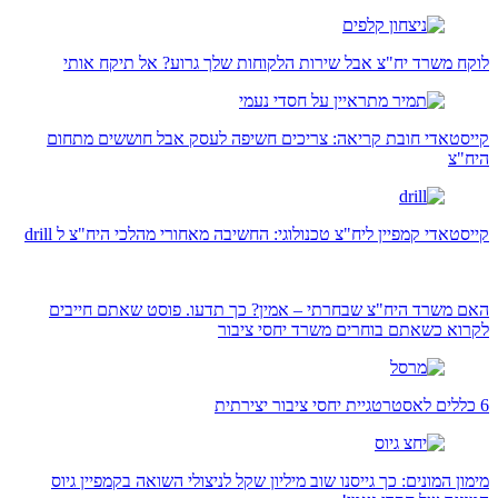
לוקח משרד יח"צ אבל שירות הלקוחות שלך גרוע? אל תיקח אותי
קייסטאדי חובת קריאה: צריכים חשיפה לעסק אבל חוששים מתחום
היח"צ
קייסטאדי קמפיין ליח"צ טכנולוגי: החשיבה מאחורי מהלכי היח"צ ל drill
האם משרד היח"צ שבחרתי – אמין? כך תדעו. פוסט שאתם חייבים
לקרוא כשאתם בוחרים משרד יחסי ציבור
6 כללים לאסטרטגיית יחסי ציבור יצירתית
מימון המונים: כך גייסנו שוב מיליון שקל לניצולי השואה בקמפיין גיוס