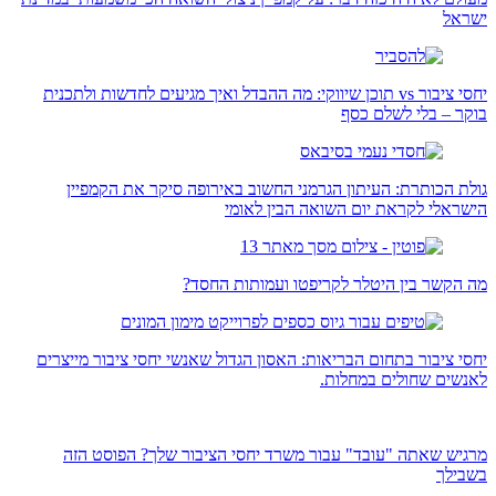
ישראל
יחסי ציבור vs תוכן שיווקי: מה ההבדל ואיך מגיעים לחדשות ולתכנית
בוקר – בלי לשלם כסף
גולת הכותרת: העיתון הגרמני החשוב באירופה סיקר את הקמפיין
הישראלי לקראת יום השואה הבין לאומי
מה הקשר בין היטלר לקריפטו ועמותות החסד?
יחסי ציבור בתחום הבריאות: האסון הגדול שאנשי יחסי ציבור מייצרים
לאנשים שחולים במחלות.
מרגיש שאתה "עובד" עבור משרד יחסי הציבור שלך? הפוסט הזה
בשבילך