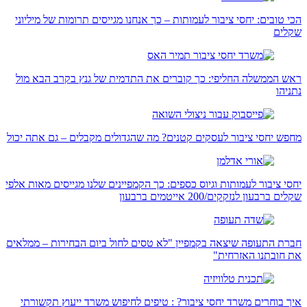
הכי טובים: יחסי ציבור לעמותות – כך אנחנו מגייסים תרומות של מיליוני
שקלים
ראש הממשלה החליפי: כך קוברים את התדמית של גנץ בקרב הבא מול
נתניהו
מחפש יחסי ציבור לעסקים קטנים? מה שהגדולים מקבלים – גם אתה יכול
יחסי ציבור לעמותות וגיוס כספים: כך הקמפיינים שלנו מגייסים מאות אלפי
שקלים ברבעון לנזקקים/200 אייטמים ברבעון
חברת התעופה שיצאה בקמפיין "לא טסים לחול ביום הבחירות – ממלאים
את חובתנו האזרחית"
איך בוחרים משרד יחסי ציבור? : טיפים לחיפוש משרד ייעוץ תקשורתי