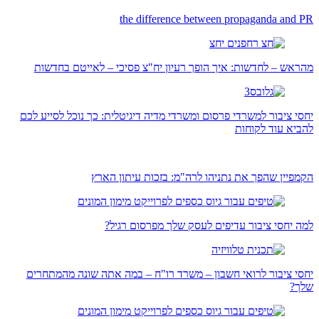
the difference between propaganda and PR
מהראש – לחדשות: איך הופך רעיון יח"צ פסיכי – לאייטם בחדשות
יחסי ציבור למשרדי פרסום ומשרדי מדיה דיגיטלית: כך נוכל לסייע לכם
להביא עוד לקוחות
הקמפיין שהפך את נתניהו לרה"מ: בזכות עיתון הארץ
למה יחסי ציבור עדיפים לעסק שלך מפרסום רגיל?
יחסי ציבור לרואי חשבון – משרד רו"ח – במה אתה שונה מהמתחרים
שלך?