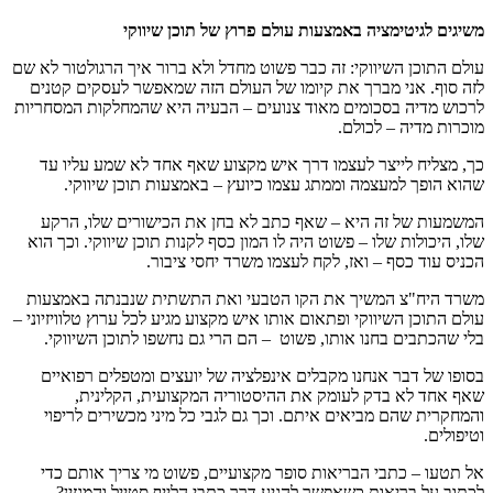
משיגים לגיטימציה באמצעות עולם פרוץ של תוכן שיווקי
עולם התוכן השיווקי: זה כבר פשוט מחדל ולא ברור איך הרגולטור לא שם
לזה סוף. אני מברך את קיומו של העולם הזה שמאפשר לעסקים קטנים
לרכוש מדיה בסכומים מאוד צנועים – הבעיה היא שהמחלקות המסחריות
מוכרות מדיה – לכולם.
כך, מצליח לייצר לעצמו דרך איש מקצוע שאף אחד לא שמע עליו עד
שהוא הופך למעצמה וממתג עצמו כיועץ – באמצעות תוכן שיווקי.
המשמעות של זה היא – שאף כתב לא בחן את הכישורים שלו, הרקע
שלו, היכולות שלו – פשוט היה לו המון כסף לקנות תוכן שיווקי. וכך הוא
הכניס עוד כסף – ואז, לקח לעצמו משרד יחסי ציבור.
משרד היח"צ המשיך את הקו הטבעי ואת התשתית שנבנתה באמצעות
עולם התוכן השיווקי ופתאום אותו איש מקצוע מגיע לכל ערוץ טלוויזיוני –
בלי שהכתבים בחנו אותו, פשוט – הם הרי גם נחשפו לתוכן השיווקי.
בסופו של דבר אנחנו מקבלים אינפלציה של יועצים ומטפלים רפואיים
שאף אחד לא בדק לעומק את ההיסטוריה המקצועית, הקלינית,
והמחקרית שהם מביאים איתם. וכך גם לגבי כל מיני מכשירים לריפוי
וטיפולים.
אל תטעו – כתבי הבריאות סופר מקצועיים, פשוט מי צריך אותם כדי
לכתוב על בריאות כשאפשר להגיע דרך כתבי הלייף סטייל והמגזין?