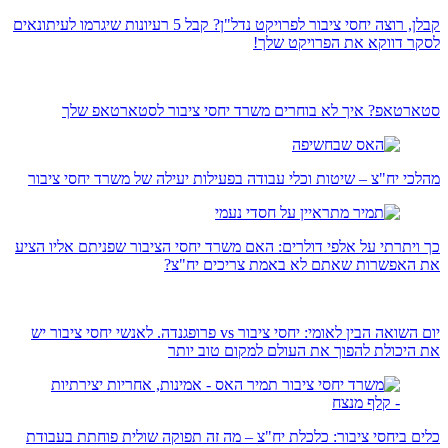
קבלן, רוצה יחסי ציבור לפרויקט נדל"ן? קבל 5 רעיונות שיגרמו לעיתונאים
לסקר דווקא את הפרויקט שלך!
סטארטאפ? איך לא בוחרים משרד יחסי ציבור לסטארטאפ שלך
מהלכי יח"צ – שיטות וכלי עבודה בפעילות יעילה של משרד יחסי ציבור
כך ויתרתי על אלפי דולרים: האם משרד יחסי הציבור שפניתם אליו הציע
את האפשרות שאתם לא באמת צריכים יח"צ?
יום השואה הבין לאומי: יחסי ציבור vs פרופגנדה. לאנשי יחסי ציבור יש
את היכולת להפוך את העולם למקום טוב יותר
כלים ביחסי ציבור: כלכלת יח"צ – מה זה תפוקה שולית פוחתת בעבודת