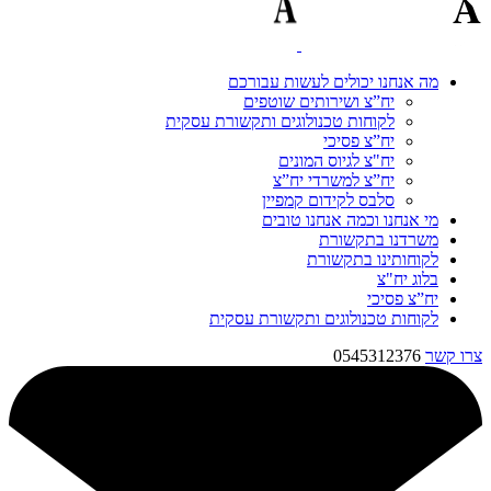
מה אנחנו יכולים לעשות עבורכם
יח”צ ושירותים שוטפים
לקוחות טכנולוגים ותקשורת עסקית
יח”צ פסיכי
יח"צ לגיוס המונים
יח”צ למשרדי יח”צ
סלבס לקידום קמפיין
מי אנחנו וכמה אנחנו טובים
משרדנו בתקשורת
לקוחותינו בתקשורת
בלוג יח"צ
יח”צ פסיכי
לקוחות טכנולוגים ותקשורת עסקית
צרו קשר
0545312376