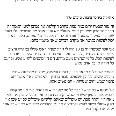
אתיקה ביחסי ציבור, סיכום טור
זה טור שבטח ירים כמה גבות בקרב הקולגות אך כמובן למען האמת זה
הדבר האחרון שמעניין אותי. מעולם לא עניין אותי מה חושבים עלי בעוד
שהדבר העיקרי שמעניין אותי זה לחיות את חיי בלי סטרס, ואת זה אני
יכול לעשות כאשר אני מקדם דברים שאני מאמין בהם.
אני זוכר שכשהייתי בן 13 היה לי גידול שפיר ראש שגילו במקרה והציב
אותי בסכנה מיידית, לצד שיתוק בחצי פנים – ההורים שלי היו מוכנים
לעשות הכל. כל מי שהציע מעט מידע, הם היו מוכנים להגיע אליו. וכך גם
כל הורה או כל אדם נואש.
אנשים שסובלים מכאב כרוני, בעיות נפשיות, מחלות מסוכנות – יהיו
מוכנים לשלם כל הון שבעולם עבור פתרון – לאנשים כאלו אנשי יחסי
ציבור שמשווקים שטויות – הם פשוט אסון.
אל תטעו – בסופו של דבר כל מה שעוזר – זה נהדר. אך אני מתקשה
להכיל את הרעיון שיש מי שמשווקים מידע רפואי – מבלי להבין מה עומד
מאחוריו. יתרה מכך, יש טיפולים שאינם קליניים שיכולים לסייע שכן אין
ספק שחולי קשור לנפש וקוגניציה אך גם במקרים כאלו לא ראוי שכל אחד
יקבל או תקבל במה.