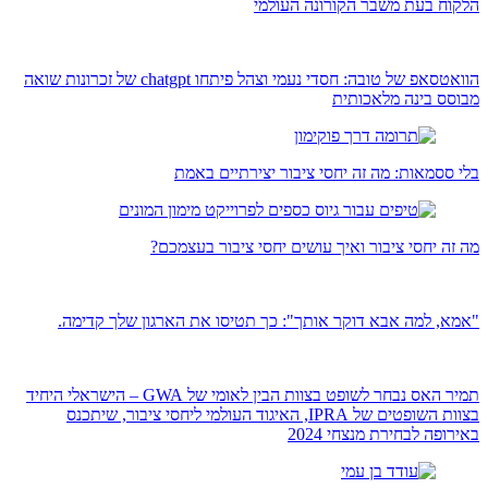
הלקוח בעת משבר הקורונה העולמי
הוואטסאפ של טובה: חסדי נעמי וצהל פיתחו chatgpt של זכרונות שואה
מבוסס בינה מלאכותית
בלי ססמאות: מה זה יחסי ציבור יצירתיים באמת
מה זה יחסי ציבור ואיך עושים יחסי ציבור בעצמכם?
"אמא, למה אבא דוקר אותך": כך תטיסו את הארגון שלך קדימה.
תמיר האס נבחר לשופט בצוות הבין לאומי של GWA – הישראלי היחיד
בצוות השופטים של IPRA, האיגוד העולמי ליחסי ציבור, שיתכנס
באירופה לבחירת מנצחי 2024