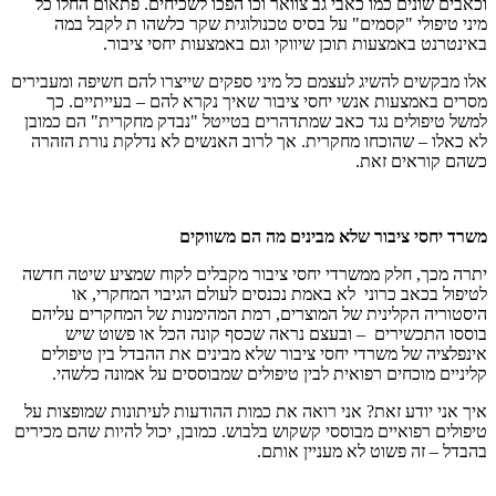
וכאבים שונים כמו כאבי גב צוואר וכו הפכו לשכיחים. פתאום החלו כל
מיני טיפולי "קסמים" על בסיס טכנולוגית שקר כלשהו ת לקבל במה
באינטרנט באמצעות תוכן שיווקי וגם באמצעות יחסי ציבור.
אלו מבקשים להשיג לעצמם כל מיני ספקים שייצרו להם חשיפה ומעבירים
מסרים באמצעות אנשי יחסי ציבור שאיך נקרא להם – בעייתיים. כך
למשל טיפולים נגד כאב שמתדהרים בטייטל "נבדק מחקרית" הם כמובן
לא כאלו – שהוכחו מחקרית. אך לרוב האנשים לא נדלקת נורת הזהרה
כשהם קוראים זאת.
משרד יחסי ציבור שלא מבינים מה הם משווקים
יתרה מכך, חלק ממשרדי יחסי ציבור מקבלים לקוח שמציע שיטה חדשה
לטיפול בכאב כרוני לא באמת נכנסים לעולם הגיבוי המחקרי, או
היסטוריה הקלינית של המוצרים, רמת המהימנות של המחקרים עליהם
בוססו התכשירים – ובעצם נראה שכסף קונה הכל או פשוט שיש
אינפלציה של משרדי יחסי ציבור שלא מבינים את ההבדל בין טיפולים
קליניים מוכחים רפואית לבין טיפולים שמבוססים על אמונה כלשהי.
איך אני יודע זאת? אני רואה את כמות ההודעות לעיתונות שמופצות על
טיפולים רפואיים מבוססי קשקוש בלבוש. כמובן, יכול להיות שהם מכירים
בהבדל – זה פשוט לא מעניין אותם.