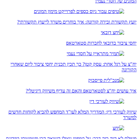
המונים של חסדי נעמי!
יועץ תקשורת ובירה קורונה: איך בוחרים משרד לייעוץ תקשורתי?
יחסי ציבור בדובאי לחברות סטארטאפ
יח"צ על רגל אחת: עסק קטן? כך תכין תכנית יחסי ציבור ליום שאחרי
הקורונה
איך עושים יח"צ לסטארטאפ והאם זה עדיף משיווק דיגיטלי?
שיווק לעורכי דין: המדריך המלא לעו"ד המחפש להביא לקוחות חדשים
למשרד
מעולם לא היה כזה דבר: על קמפיין ניצולי השואה הכי משמעותי במדינת