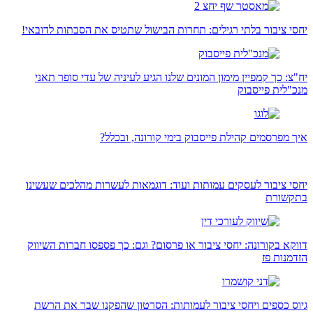
יחסי ציבור בלתי רגילים: תחרות הבישול שתטיס את הסבתות לדובאי!
יח"צ: כך קמפיין מימון המונים שלנו הגיע לעיניה של עדי סופר תאני
מנכ"לית פייסבוק
איך מפרסמים קהילת פייסבוק בימי קורונה, ובכלל?
יחסי ציבור לעסקים עמותות ועוד: דוגמאות לעשרות מהלכים שעשינו
בתקשורת
דווקא בקורונה: יחסי ציבור או פרסום? וגם: כך פספסו חברות השיווק
הזדמנות פז
גיוס כספים ויחסי ציבור לעמותות: הסרטון שהפקנו שבר את הרשת