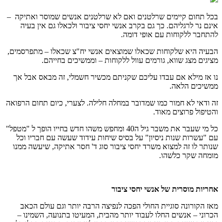
בכל תחום קיימים שרלטנים ואם לא שרלטנים אנשים שמוסר ואתיקה –
אינם נר לרגליהם. כך גם בקרב אנשי יחסי ציבור ולכאלו גם אין בעיה
להתחבר ללקוחות עם אופי דומה.
הבעיה היא שלקוחות שכאלו שמוצאים אנשי יח"צ שכאלו – מתפרסמים,
מציגים מצג שווא, גורמים עוול ללקוחות – וממשיכים בחייהם.
נו אז מילא אם עבדו עליכם שקניתם מכשיר חשמלי, זה מבאס אבל אך
ממשיכים הלאה.
זה ודאי לא חמור כמו שמדובר במחלה חלילה. לצערי, כיום תחום הרפואה
והטיפול פרוצים מאוד.
כל מי שעבר את משבר גיל ה40 ומחפש משהו חדש בחייו הופך ל "מטפל"
עם "עשרות שנות ניסיון" על בסיס שיחות עידוד שעשה עם חבריו וכל
שנותר לו זה למצוא משרד יחסי ציבור סוג ד' חסר אתיקה, שיעשה ממנו
מומחה שקר כלשהו.
אחריות מוסרית של אנשי יחסי ציבור
מאז הקורונה סוגיית החולי הפכה לנפיצה הרבה יותר וגם עולם הכאב
הכרוני – אנשים החלו לעבוד יותר מהבית, המעיטו בתנועה, השמינו –