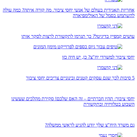
אחריות תאגידית בעולם של אנשי יחסי ציבור. מה קורה איתה? כמה עולה
להשתמש בסמל של האולימפיאדה
עושים קמפיין בדיגיטל? כך תגרמו לתקשורת לרצות לסקר אותו
יחסי ציבור למשרדי יח"צ? כן, יש חיה כזו
5 סיבות לכך שגם עסקים קטנים ובינוניים צריכים יחסי ציבור
יחסי ציבור: תהיו חברתיים – זה האס שלכם! סקירת מהלכים שעשינו
השבוע בטלוויזיה ובתקשורת
גם משרד היח"צ שלך יודע להגיע לראשי ממשלה?