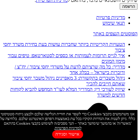
שיווקיים וחשבונאיים בלבד, בהתאם ל
מדיניות הפרטיות
.
מדיניות פרטיות
תנאי שימוש
הפוסטים הנצפים באתר
הטעויות הקריטיות ביותר שחברות עושות בעת בחירת משרד יחסי
ציבור
איך לגייס תרומות לעמותות או כספים לסטארטאפ: טיפים עבור
מימון המונים
מדריך: כל מה שרציתם לדעת על משרדי יחסי ציבור / יח"צ /
ודוברות בישראל – בבלוג אחד
ניהול משברים בתקשורת: 3 מאפיינים ניהול משבר יחסי ציבור
שאתם חייבים להכיר
שיווק לעורכי דין: המדריך המלא לעו"ד המחפש להביא לקוחות
חדשים למשרד
אנו משתמשים בקבצי Cookies כדי לשפר את חוויית הגלישה שלכם ולבצע ניתוח סטטיסטי
כללי. ניתן לשנות את הגדרות הקוקיז בכל עת באמצעות דפדפן האינטרנט שלכם. בלחיצה על
'מאשר/ת' או בהמשך שימושך באתר – הנך מסכים/ה לשימוש בקבצי Cookies בהתאם
למדיניות הפרטיות
.
אישור וסגירה