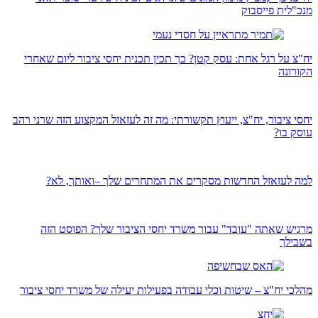
מנכ"לית פייסבוק
יח"צ על רגל אחת: עסק קטן? כך תכין תכנית יחסי ציבור ליום שאחרי
הקורונה
יחסי ציבור, יח"צ, ייעוץ תקשורתי: מה זה לעזאזל המקצוע הזה שרני רהב
עוסק בו?
למה לעזאזל החדשות מסקרים את המתחרים שלך –ואותך, לא?
מרגיש שאתה "עובד" עבור משרד יחסי הציבור שלך? הפוסט הזה
בשבילך
מהלכי יח"צ – שיטות וכלי עבודה בפעילות יעילה של משרד יחסי ציבור