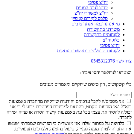
יח”צ פסיכי
יח"צ לגיוס המונים
יח”צ למשרדי יח”צ
סלבס לקידום קמפיין
מי אנחנו וכמה אנחנו טובים
משרדנו בתקשורת
לקוחותינו בתקשורת
בלוג יח"צ
יח”צ פסיכי
לקוחות טכנולוגים ותקשורת עסקית
צרו קשר
0545312376
הצטרפו לניוזלטר יחסי ציבור:
בלי קשקושים, רק טיפים שיווקיים ומאמרים מגניבים
אני מסכים/ה לקבל עדכונים והודעות שיווקיות מהחברה באמצעות
דוא"ל ו/או הודעות טקסט, בהתאם למדיניות הפרטיות. ידוע לי כי אני
יכול/ה להסיר את עצמי בכל עת באמצעות קישור הסרה או פנייה ישירה
לחברה.
בלחיצה על כפתור 'שלח' אני מאשר/ת כי הפרטים שמסרתי ישמשו
את החברה לצורך מענה לפנייה, טיפול בהזמנה, ולצרכים תפעוליים,