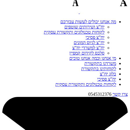
מה אנחנו יכולים לעשות עבורכם
יח”צ ושירותים שוטפים
לקוחות טכנולוגים ותקשורת עסקית
יח”צ פסיכי
יח"צ לגיוס המונים
יח”צ למשרדי יח”צ
סלבס לקידום קמפיין
מי אנחנו וכמה אנחנו טובים
משרדנו בתקשורת
לקוחותינו בתקשורת
בלוג יח"צ
יח”צ פסיכי
לקוחות טכנולוגים ותקשורת עסקית
צרו קשר
0545312376