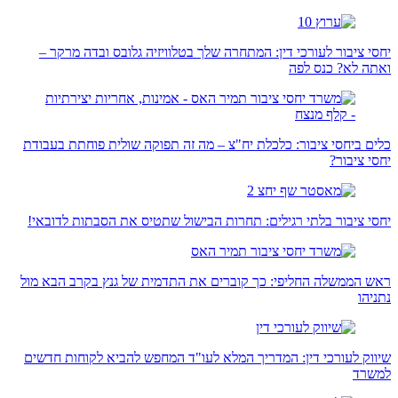
יחסי ציבור לעורכי דין: המתחרה שלך בטלוויזיה גלובס ובדה מרקר –
ואתה לא? כנס לפה
כלים ביחסי ציבור: כלכלת יח"צ – מה זה תפוקה שולית פוחתת בעבודת
יחסי ציבור?
יחסי ציבור בלתי רגילים: תחרות הבישול שתטיס את הסבתות לדובאי!
ראש הממשלה החליפי: כך קוברים את התדמית של גנץ בקרב הבא מול
נתניהו
שיווק לעורכי דין: המדריך המלא לעו"ד המחפש להביא לקוחות חדשים
למשרד