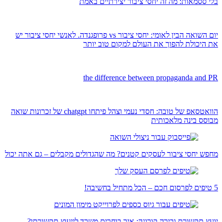
בלי ססמאות: מה זה יחסי ציבור יצירתיים באמת
יום השואה הבין לאומי: יחסי ציבור vs פרופגנדה. לאנשי יחסי ציבור יש
את היכולת להפוך את העולם למקום טוב יותר
the difference between propaganda and PR
הוואטסאפ של טובה: חסדי נעמי וצהל פיתחו chatgpt של זכרונות שואה
מבוסס בינה מלאכותית
מחפש יחסי ציבור לעסקים קטנים? מה שהגדולים מקבלים – גם אתה יכול
5 טיפים לפרסום חכם – הכל מתחיל בחשיבה!
יועץ תקשורת ובירה קורונה: איך בוחרים משרד לייעוץ תקשורתי?