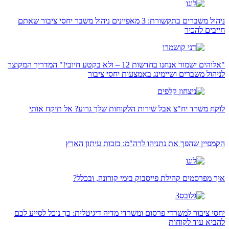
ניהול משברים בתקשורת: 3 מאפיינים ניהול משבר יחסי ציבור שאתם
חייבים להכיר
"אלוהים ישמור אנחנו בחדשות 12 – ולא בקטע חיובי!" המדריך המקוצר
לניהול משברים ושיימינג באמצעות יחסי ציבור
לוקח משרד יח"צ אבל שירות הלקוחות שלך גרוע? אל תיקח אותי
הקמפיין שהפך את נתניהו לרה"מ: בזכות עיתון הארץ
איך מפרסמים קהילת פייסבוק בימי קורונה, ובכלל?
יחסי ציבור למשרדי פרסום ומשרדי מדיה דיגיטלית: כך נוכל לסייע לכם
להביא עוד לקוחות