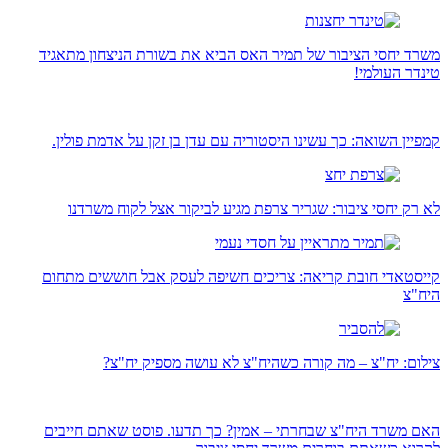
משרד יחסי הציבור של תמיר האס הביא את בשורת הניצחון מתאגיד
טינדר העולמי!
קמפיין השואה: כך עשינו היסטוריה עם עדן בן זקן על אדמת פולין.
לא רק יחסי ציבור: שגריר צרפת מגיע לביקור אצל לקוח משרדנו
קייסטאדי חובת קריאה: צריכים חשיפה לעסק אבל חוששים מתחום
היח"צ
צילום: יח"צ – מה קורה כשהיח"צ לא עושה מספיק יח"צ?
האם משרד היח"צ שבחרתי – אמין? כך תדעו. פוסט שאתם חייבים