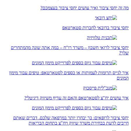
מה זה יחסי ציבור ואיך עושים יחסי ציבור בעצמכם?
יחסי ציבור בדובאי לחברות סטארטאפ
יחסי ציבור לרואי חשבון – משרד רו"ח – במה אתה שונה מהמתחרים
שלך?
איך לגייס תרומות לעמותות או כספים לסטארטאפ: טיפים עבור מימון
המונים
איך עושים יח"צ לסטארטאפ והאם זה עדיף משיווק דיגיטלי?
יחסי ציבור לרופאים: כך יבחרו יותר במרפאה שלכם. דברים שאתם
חייבים לדעת בבחירת משרד שיווק ויח"צ בתחום הבריאות