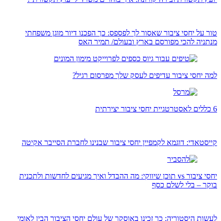
טור על יחסי ציבור שאסור לך לפספס: כך הפכנו דיור מוגן משפחתי
מנתניה להכי מפורסם בארץ ובעולם/ תמיר האס
למה יחסי ציבור עדיפים לעסק שלך מפרסום רגיל?
6 כללים לאסטרטגיית יחסי ציבור יצירתית
קייסטאדי: דוגמא לקמפיין יחסי ציבור שבנינו לחברת הסייבר אקיטה
יחסי ציבור vs תוכן שיווקי: מה ההבדל ואיך מגיעים לחדשות ולתכנית
בוקר – בלי לשלם כסף
לעשות היסטוריה: כך זכינו באוסקר של עולם יחסי הציבור הבין לאומי