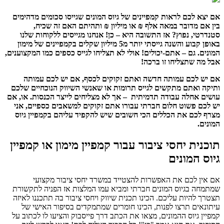
אם יצא לכם לראות קמפיינים של גיוס המונים שגייסו סכומים מדהימים
בין אם מדובר במאה אלף ₪ או מיליון ₪ ותהיתם האם זה שכיח,
סטנדרטי, נפוץ? אז התשובה היא – כן! אנחנו מגייסים ללקוחות שלנו
באופן קבוע והשנה גייסתי יותר מ5 מיליון שקלים בקמפיינים של מימון
המונים. גם – אתם-יכולים! אולי לא תצליחו לגייס כספים כמו המקצוענים,
אבל מה שתצליחו זו ברכה!
אם יש לכם עמותה חדשה ואתם זקוקים לכסף, אם יש לכם עמותה
ותיקה ואתם מתקשים לגייס תרומות או שאנשי השיווק הנוכחיים שלכם
עושים אחלה עבודה תדמיתית – אך לא מצליחים לייצר הכנסות. או, אם
יש לכם פשוט חלום חברתי עבורו אתם זקוקים למשאבים כספיים, אני
מצרף לכם את הכללים הכי חשובים שיש להקפיד עליהם בקמפיין גיוס
המונים.
תוכנית יחסי ציבור עבור קמפיין מימון או קמפיין
גיוס המונים
אם אין לכם את האפשרות להצטייד במשרד יחסי ציבור מקצועי
שמתמחה בגיוס המונים חברתי ומביא עמו המלצות אז הפניה לתקשורת
תצטרך להיות עליכם. הכינו תכנית שיווק ויחסי ציבור בה תתכננו לאיזה
עיתונאים תרצו לפנות, הכינו חומרים שמתמקדים בסיפור האישי של
קמפיין גיוס ההמונים, מצאו את הכתב דרך פייסבוק והציעו לו לכתוב על