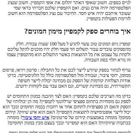
לגייס כספים. חשוב שאופי האתר יהלום את אופי הקמפיין. חשוב שנציג
הפלטפורמה יהיה אדם נעים. ואם הקמפיין שלכם חברתי כדאי שמי
שעובד איתכם יהיה איש חסד. החיבור עם נציג הפלטפורמה הוא חשוב
לזרימת הפעילות בקמפיין.
איך בוחרים ספק לקמפיין מימון המונים?
קמפיין גיוס המונים טוב עשוי להגיע ל מעל 100 שעות עבודה. חלק
מהספקים עובדים עבור תשלום חד פעמי חלק יהיו מוכנים להקל עליכם
ולקחת על עצמם את כל ההוצאות כאשר התשלום הוא מהקמפיין עצמו
זה נורא תלוי בסוג העבודה.
עדיף לבחור בספק שיודע לייצר לכם את כל החבילה : סרטון וידאו, פרסום
ממומן, יחסי ציבור, ועבודה מול הפלטפורמה כולל כל הלוגיסטיקה. בדקו
אודות הצלחות קודמות של הספק גם מבחינה יכולת לייצר חשיפה
תקשורתית, גם מבחינת קשרים, וגם האם עבד עם לקוחות ידועים.
בדקו מה הצרכים שלכם בקמפיין: האם לצד ההבנה במגוון התחומים יש
לספק גם מומחיות בתחום ספציפי שרלוונטי לקמפיין? מה הן יכולותיו של
הספק והאם הן ספציפיות לתחום אחד או רחבות בכמה תחומים ובכך הוא
יכול לייצר אופטימיזציה לתוצאות הקמפיין? האם הוא איש שיווק? קידום
ממומן? מומחה באמצעות קידום של סרטונים?
איש יחסי ציבור
? מומחה
בכתבות שיווקיות? האם הוא קמפיינר ובכך בעצם מבין במגוון תחומים?
לגיטימי ביותר לשאול את הספק הפוטנציאלי מה הוא פלוס מינוס עומד