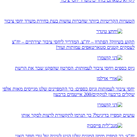
לקרוא כשאתם בוחרים משרד יחסי ציבור
הטעויות הקריטיות ביותר שחברות עושות בעת בחירת משרד יחסי ציבור
תקוע בשיווק? הפתרון – יח"צ. המדריך ליחסי ציבור יצירתיים – יח"צ
לעסקים קטנים סטארטאפים עמותות ועוד!
גיוס כספים ויחסי ציבור לעמותות: הסרטון שהפקנו שבר את הרשת
יחסי ציבור לעמותות וגיוס כספים: כך הקמפיינים שלנו מגייסים מאות אלפי
שקלים ברבעון לנזקקים/200 אייטמים ברבעון
עושים קמפיין בדיגיטל? כך תגרמו לתקשורת לרצות לסקר אותו
יח"צ: כך קמפיין מימון המונים שלנו הגיע לעיניה של עדי סופר תאני