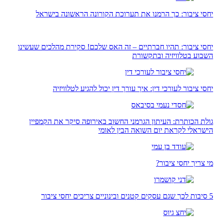
יחסי ציבור: כך הרמנו את תערוכת הקורונה הראשונה בישראל
יחסי ציבור: תהיו חברתיים – זה האס שלכם! סקירת מהלכים שעשינו
השבוע בטלוויזיה ובתקשורת
יחסי ציבור לעורכי דין: איך עורך דין יכול להגיע לטלוויזיה
גולת הכותרת: העיתון הגרמני החשוב באירופה סיקר את הקמפיין
הישראלי לקראת יום השואה הבין לאומי
מי צריך יחסי ציבור?
5 סיבות לכך שגם עסקים קטנים ובינוניים צריכים יחסי ציבור