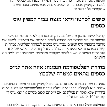
הסיפור. אם הוא אמר "כן"! כל הכבוד הצליח לכם! דאגו לבקש לינק
לעמוד הקמפיין מהכתבה או הפניה אם זה מהטלוויזיה. סופר חשוב
שתקפידו על בקשה זו!
טיפים לסרטון וידאו מנצח עבור קמפיין גיוס
כספים
קריטי! לייצר סרטון טוב של כמה דקות. בסרטון, לא אתם במרכז אלא
הסיפור האנושי שמייצג את הסיבה לשמה הרמתם את הקמפיין. למשל אם
מדובר בקמפיין גיוס המונים עבור גיוס כספים לעמותה שנלחמת במחלות
קשות כמו סרטן לא עלינו אז ההמלצה היא לקחת סיפור אישי של אחד
הנתמכים בעמותה. חשוב להיות שקופים ומרגשים, שאנשים יבינו למה הם
תורמים
בחירת הפלטפורמה הנכונה: איזה אתר לגיוס
כספים מתאים למטרה שלכם?
סוגיה דרמטית במיוחד אם אתם מכוונים לקמפיין חברתי ומטרת הגיוסים
שלכם היא לקהילה. בדקו כמה עמלה לוקחת הפלטפורמה: יש פלטפורמות
בודדות שלא לוקחות עמלה גם אם גייסתם סכום מסוים אך יצא גיוס די
קטן של 10 או עשרים אלף.
ההמלצה שלי?
בחרו אתר גיוס המונים שסוקר בתקשורת ושהצליח כבר