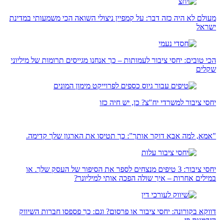
מעולם לא היה כזה דבר: על קמפיין ניצולי השואה הכי משמעותי במדינת
ישראל
הכי טובים: יחסי ציבור לעמותות – כך אנחנו מגייסים תרומות של מיליוני
שקלים
יחסי ציבור למשרדי יח"צ? כן, יש חיה כזו
"אמא, למה אבא דוקר אותך": כך תטיסו את הארגון שלך קדימה.
יחסי ציבור: 3 טיפים מנצחים לספר את הסיפור של העסק שלך. או
במילים אחרות – איך שולה הפכה אותי למיליונר?
דווקא בקורונה: יחסי ציבור או פרסום? וגם: כך פספסו חברות השיווק