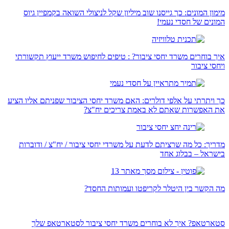
מימון המונים: כך גייסנו שוב מיליון שקל לניצולי השואה בקמפיין גיוס
המונים של חסדי נעמי!
איך בוחרים משרד יחסי ציבור? : טיפים לחיפוש משרד ייעוץ תקשורתי
ויחסי ציבור
כך ויתרתי על אלפי דולרים: האם משרד יחסי הציבור שפניתם אליו הציע
את האפשרות שאתם לא באמת צריכים יח"צ?
מדריך: כל מה שרציתם לדעת על משרדי יחסי ציבור / יח"צ / ודוברות
בישראל – בבלוג אחד
מה הקשר בין היטלר לקריפטו ועמותות החסד?
סטארטאפ? איך לא בוחרים משרד יחסי ציבור לסטארטאפ שלך