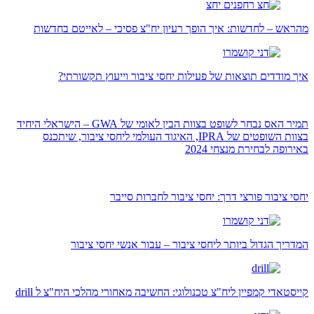
מהראש – לחדשות: איך הופך רעיון יח"צ פסיכי – לאייטם בחדשות
איך מודדים תוצאות של פעילות יחסי ציבור וייעוץ תקשורתי?
תמיר האס נבחר לשופט בצוות הבין לאומי של GWA – הישראלי היחיד
בצוות השופטים של IPRA, האיגוד העולמי ליחסי ציבור, שיתכנס
באירופה לבחירת מנצחי 2024
יחסי ציבור פורצי דרך: יחסי ציבור לחברות סייבר
המדריך הגדול ביותר ליחסי ציבור – עבור אנשי יחסי ציבור
קייסטאדי קמפיין ליח"צ טכנולוגי: החשיבה מאחורי מהלכי היח"צ ל drill