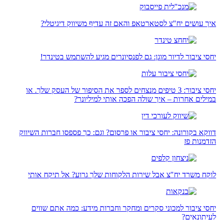
איך עושים יח"צ לסטארטאפ והאם זה עדיף משיווק דיגיטלי?
יחסי ציבור לדיור מוגן: גם לפנסיונרים מגיע להשתמש בטינדר!
יחסי ציבור: 3 טיפים מנצחים לספר את הסיפור של העסק שלך. או
במילים אחרות – איך שולה הפכה אותי למיליונר?
דווקא בקורונה: יחסי ציבור או פרסום? וגם: כך פספסו חברות השיווק
הזדמנות פז
לוקח משרד יח"צ אבל שירות הלקוחות שלך גרוע? אל תיקח אותי
יחסי ציבור למכוני סקרים ומחקר וחברות מידע: כמה אתם שווים
לעיתונאים?