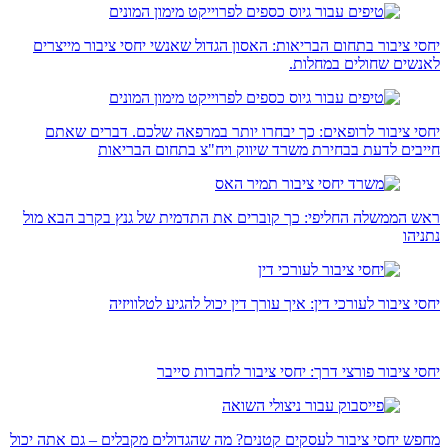
יחסי ציבור בתחום הבריאות: האסון הגדול שאנשי יחסי ציבור מייצרים
לאנשים שחולים במחלות.
יחסי ציבור לרופאים: כך יבחרו יותר במרפאה שלכם. דברים שאתם
חייבים לדעת בבחירת משרד שיווק ויח"צ בתחום הבריאות
ראש הממשלה החליפי: כך קוברים את התדמית של גנץ בקרב הבא מול
נתניהו
יחסי ציבור לעורכי דין: איך עורך דין יכול להגיע לטלוויזיה
יחסי ציבור פורצי דרך: יחסי ציבור לחברות סייבר
מחפש יחסי ציבור לעסקים קטנים? מה שהגדולים מקבלים – גם אתה יכול