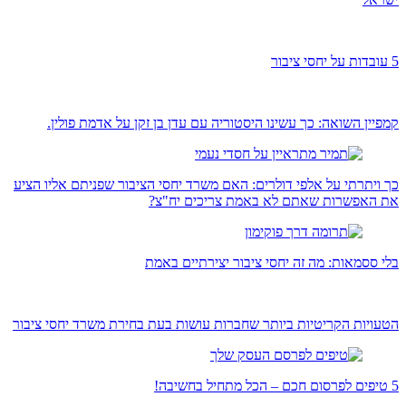
5 עובדות על יחסי ציבור
קמפיין השואה: כך עשינו היסטוריה עם עדן בן זקן על אדמת פולין.
כך ויתרתי על אלפי דולרים: האם משרד יחסי הציבור שפניתם אליו הציע
את האפשרות שאתם לא באמת צריכים יח"צ?
בלי ססמאות: מה זה יחסי ציבור יצירתיים באמת
הטעויות הקריטיות ביותר שחברות עושות בעת בחירת משרד יחסי ציבור
5 טיפים לפרסום חכם – הכל מתחיל בחשיבה!