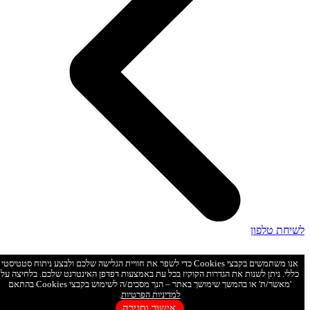
לשיחת טלפון
השירות באתר מיועד לבגירים מעל גיל 18 בלבד. החברה אינה אוספת
אנו משתמשים בקבצי Cookies כדי לשפר את חוויית הגלישה שלכם ולבצע ניתוח סטטיסטי
מידע מקטינים ביודעין, וכל מידע שיימסר על ידי קטינים יימחק.
כללי. ניתן לשנות את הגדרות הקוקיז בכל עת באמצעות דפדפן האינטרנט שלכם. בלחיצה על
השימוש באתר מהווה הסכמה למדיניות הפרטיות ותנאי השימוש
'מאשר/ת' או בהמשך שימושך באתר – הנך מסכים/ה לשימוש בקבצי Cookies בהתאם
המפורטים באתר. אם אינך מסכים/ה להם – אנא הימנע/י משימוש
למדיניות הפרטיות
.
באתר.
אישור וסגירה