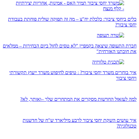
כלים ביחסי ציבור: כלכלת יח"צ – מה זה תפוקה שולית פוחתת בעבודת
יחסי ציבור?
חברת התעופה שיצאה בקמפיין "לא טסים לחול ביום הבחירות – ממלאים
את חובתנו האזרחית"
איך בוחרים משרד יחסי ציבור? : טיפים לחיפוש משרד ייעוץ תקשורתי
ויחסי ציבור
למה לעזאזל החדשות מסקרים את המתחרים שלך –ואותך, לא?
איך עושים השקת יחסי ציבור לרבע מיליארד ש"ח של חדשנות
טכנולוגית?