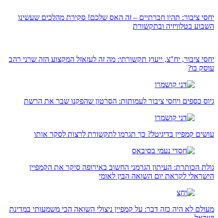
יחסי ציבור: תהיו חברתיים – זה האס שלכם! סקירת מהלכים שעשינו
השבוע בטלוויזיה ובתקשורת
יחסי ציבור, יח"צ, ייעוץ תקשורתי: מה זה לעזאזל המקצוע הזה שרני רהב
עוסק בו?
גיוס כספים ויחסי ציבור לעמותות: הסרטון שהפקנו שבר את הרשת
עושים קמפיין בדיגיטל? כך תגרמו לתקשורת לרצות לסקר אותו
גולת הכותרת: העיתון הגרמני החשוב באירופה סיקר את הקמפיין
הישראלי לקראת יום השואה הבין לאומי
מעולם לא היה כזה דבר: על קמפיין ניצולי השואה הכי משמעותי במדינת
ישראל