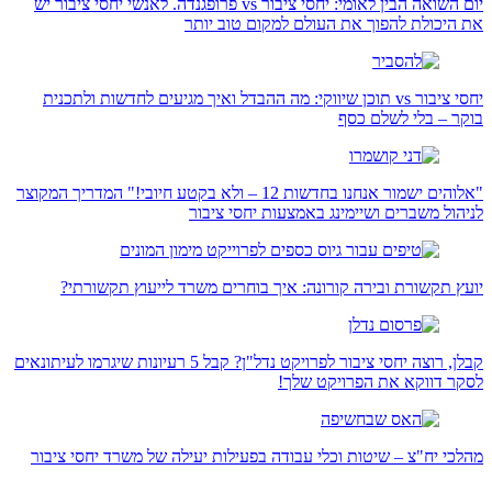
יום השואה הבין לאומי: יחסי ציבור vs פרופגנדה. לאנשי יחסי ציבור יש
את היכולת להפוך את העולם למקום טוב יותר
יחסי ציבור vs תוכן שיווקי: מה ההבדל ואיך מגיעים לחדשות ולתכנית
בוקר – בלי לשלם כסף
"אלוהים ישמור אנחנו בחדשות 12 – ולא בקטע חיובי!" המדריך המקוצר
לניהול משברים ושיימינג באמצעות יחסי ציבור
יועץ תקשורת ובירה קורונה: איך בוחרים משרד לייעוץ תקשורתי?
קבלן, רוצה יחסי ציבור לפרויקט נדל"ן? קבל 5 רעיונות שיגרמו לעיתונאים
לסקר דווקא את הפרויקט שלך!
מהלכי יח"צ – שיטות וכלי עבודה בפעילות יעילה של משרד יחסי ציבור