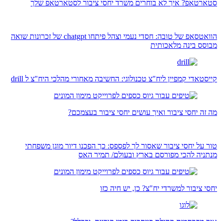
סטארטאפ? איך לא בוחרים משרד יחסי ציבור לסטארטאפ שלך
הוואטסאפ של טובה: חסדי נעמי וצהל פיתחו chatgpt של זכרונות שואה
מבוסס בינה מלאכותית
קייסטאדי קמפיין ליח"צ טכנולוגי: החשיבה מאחורי מהלכי היח"צ ל drill
מה זה יחסי ציבור ואיך עושים יחסי ציבור בעצמכם?
טור על יחסי ציבור שאסור לך לפספס: כך הפכנו דיור מוגן משפחתי
מנתניה להכי מפורסם בארץ ובעולם/ תמיר האס
יחסי ציבור למשרדי יח"צ? כן, יש חיה כזו