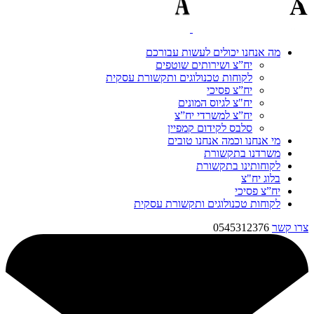
מה אנחנו יכולים לעשות עבורכם
יח”צ ושירותים שוטפים
לקוחות טכנולוגים ותקשורת עסקית
יח”צ פסיכי
יח"צ לגיוס המונים
יח”צ למשרדי יח”צ
סלבס לקידום קמפיין
מי אנחנו וכמה אנחנו טובים
משרדנו בתקשורת
לקוחותינו בתקשורת
בלוג יח"צ
יח”צ פסיכי
לקוחות טכנולוגים ותקשורת עסקית
צרו קשר
0545312376