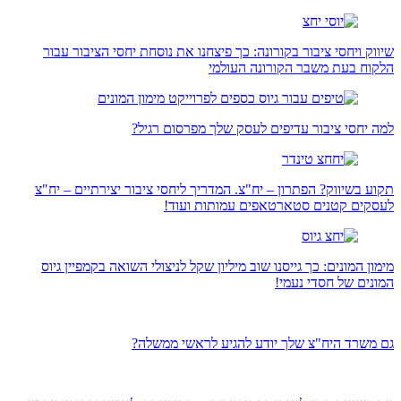
שיווק ויחסי ציבור בקורונה: כך פיצחנו את נוסחת יחסי הציבור עבור
הלקוח בעת משבר הקורונה העולמי
למה יחסי ציבור עדיפים לעסק שלך מפרסום רגיל?
תקוע בשיווק? הפתרון – יח"צ. המדריך ליחסי ציבור יצירתיים – יח"צ
לעסקים קטנים סטארטאפים עמותות ועוד!
מימון המונים: כך גייסנו שוב מיליון שקל לניצולי השואה בקמפיין גיוס
המונים של חסדי נעמי!
גם משרד היח"צ שלך יודע להגיע לראשי ממשלה?