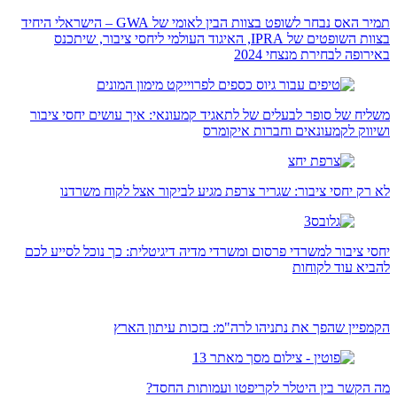
תמיר האס נבחר לשופט בצוות הבין לאומי של GWA – הישראלי היחיד
בצוות השופטים של IPRA, האיגוד העולמי ליחסי ציבור, שיתכנס
באירופה לבחירת מנצחי 2024
משליח של סופר לבעלים של לתאגיד קמעונאי: איך עושים יחסי ציבור
ושיווק לקמעונאים וחברות איקומרס
לא רק יחסי ציבור: שגריר צרפת מגיע לביקור אצל לקוח משרדנו
יחסי ציבור למשרדי פרסום ומשרדי מדיה דיגיטלית: כך נוכל לסייע לכם
להביא עוד לקוחות
הקמפיין שהפך את נתניהו לרה"מ: בזכות עיתון הארץ
מה הקשר בין היטלר לקריפטו ועמותות החסד?