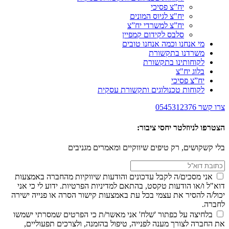
יח”צ פסיכי
יח"צ לגיוס המונים
יח”צ למשרדי יח”צ
סלבס לקידום קמפיין
מי אנחנו וכמה אנחנו טובים
משרדנו בתקשורת
לקוחותינו בתקשורת
בלוג יח"צ
יח”צ פסיכי
לקוחות טכנולוגים ותקשורת עסקית
צרו קשר
0545312376
הצטרפו לניוזלטר יחסי ציבור:
בלי קשקושים, רק טיפים שיווקיים ומאמרים מגניבים
אני מסכים/ה לקבל עדכונים והודעות שיווקיות מהחברה באמצעות
דוא"ל ו/או הודעות טקסט, בהתאם למדיניות הפרטיות. ידוע לי כי אני
יכול/ה להסיר את עצמי בכל עת באמצעות קישור הסרה או פנייה ישירה
לחברה.
בלחיצה על כפתור 'שלח' אני מאשר/ת כי הפרטים שמסרתי ישמשו
את החברה לצורך מענה לפנייה, טיפול בהזמנה, ולצרכים תפעוליים,