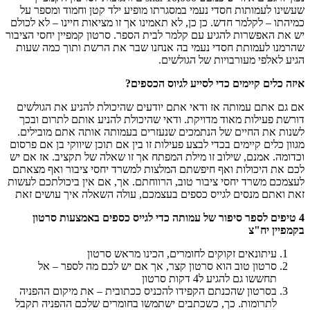
שעשינו לעמותות חסדי נעמי במסגרתו מופיע ילד קטן וחמוד ומספר על
כמיהתו – לקלמר חדש. כן כן, לא תאמינו אך זו מציאות חיינו – לא לכולם
יש את האפשרות להגיע עם קלמר לבית הספר. סרטון קמפיין יחסי הציבור
שהרמנו לעמותת חסדי נעמי בה אנחנו שבר את הרשת ותוך כמה שעות
הגיע לאלפי מעורבויות של הגולשים.
איזה כלים קיימים כדי לסייע לגיוס הכספים?
אם גם אתם עמותה אז ודאי אתם יודעים שהיכולת להניע את הגולשים
דורשת פעילות מאוד מדויקת. ודאי שהיכולת להניע אותם לתרום ובכך
לשנות את החיים של הנתמכים שנעזרים בעמותה אותה אתם מובילים.
מגוון כלים קיימים בכדי לבצע פעילות זו בין אם תוכן שיווקי בן אם פרסום
וכדומה. אמנם, שילוב זו מילת המפתח אך זו שאלה של תקציב. אז אם יש
לכם את היכולות ואף חיפשתם המלצות למשרד יחסי ציבור ואף מצאתם
לעצמכם משרד יחסי ציבור טוב, הרווחתם. אך, אם אין ביכולתכם לעשות
זאת ואתם מנסים לגייס כספים בעצמכם, עולה השאלה איך עושים זאת
4 טיפים לספר סיפור של עמותה כדי לגייס כספים באמצעות סרטון
בקמפיין יח"צ
עיתונאים זקוקים לחומרים, הכינו מראש סרטון
סרטון טוב הוא סרטון קצר, אך אם יש לכם מה לספר – אל
תחששו גם להגיע ל4 דקות סרטון
בסרטון שהכנתם הקפידו להכניס ככתובית – את מיקום ההפניה
לתרומות. כך, כשכתבים ישתמשו בחומרים שלכם ההפניה תקבל