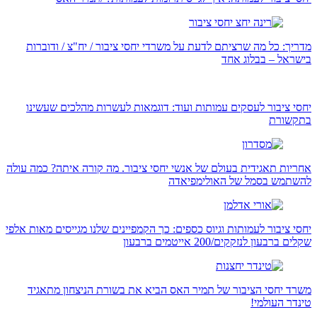
מדריך: כל מה שרציתם לדעת על משרדי יחסי ציבור / יח"צ / ודוברות
בישראל – בבלוג אחד
יחסי ציבור לעסקים עמותות ועוד: דוגמאות לעשרות מהלכים שעשינו
בתקשורת
אחריות תאגידית בעולם של אנשי יחסי ציבור. מה קורה איתה? כמה עולה
להשתמש בסמל של האולימפיאדה
יחסי ציבור לעמותות וגיוס כספים: כך הקמפיינים שלנו מגייסים מאות אלפי
שקלים ברבעון לנזקקים/200 אייטמים ברבעון
משרד יחסי הציבור של תמיר האס הביא את בשורת הניצחון מתאגיד
טינדר העולמי!