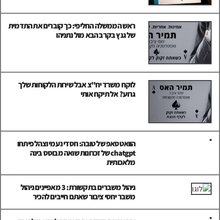
ראש הממשלה החליפי: כך קוברים את התדמית
של גנץ בקרב הבא מול נתניהו
לוקח משרד יח"צ אבל שירות הלקוחות שלך
גרוע? אל תיקח אותי
הוואטסאפ של טובה: חסדי נעמי וצהל פיתחו
chatgpt של זכרונות שואה מבוסס בינה
מלאכותית
ניהול משברים בתקשורת: 3 מאפיינים ניהול
משבר יחסי ציבור שאתם חייבים להכיר