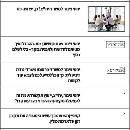
יחסי ציבור למשרדי יח"צ? כן, יש חיה כזו
יחסי ציבור vs תוכן שיווקי: מה ההבדל ואיך
מגיעים לחדשות ולתכנית בוקר – בלי לשלם
כסף
יחסי ציבור למשרדי פרסום ומשרדי מדיה
דיגיטלית: כך נוכל לסייע לכם להביא עוד
לקוחות
יחסי ציבור, יח"צ, ייעוץ תקשורתי: מה זה
לעזאזל המקצוע הזה שרני רהב עוסק בו?
קמפיין השואה: כך עשינו היסטוריה עם עדן בן
זקן על אדמת פולין.