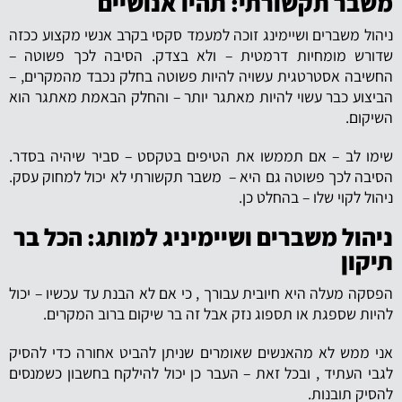
משבר תקשורתי: תהיו אנושיים
ניהול משברים ושיימינג זוכה למעמד סקסי בקרב אנשי מקצוע ככזה
שדורש מומחיות דרמטית – ולא בצדק. הסיבה לכך פשוטה –
החשיבה אסטרטגית עשויה להיות פשוטה בחלק נכבד מהמקרים, –
הביצוע כבר עשוי להיות מאתגר יותר – והחלק הבאמת מאתגר הוא
השיקום.
שימו לב – אם תממשו את הטיפים בטקסט – סביר שיהיה בסדר.
הסיבה לכך פשוטה גם היא – משבר תקשורתי לא יכול למחוק עסק.
ניהול לקוי שלו – בהחלט כן.
ניהול משברים ושיימיניג למותג: הכל בר
תיקון
הפסקה מעלה היא חיובית עבורך , כי אם לא הבנת עד עכשיו – יכול
להיות שספגת או תספוג נזק אבל זה בר שיקום ברוב המקרים.
אני ממש לא מהאנשים שאומרים שניתן להביט אחורה כדי להסיק
לגבי העתיד , ובכל זאת – העבר כן יכול להילקח בחשבון כשמנסים
להסיק תובנות.