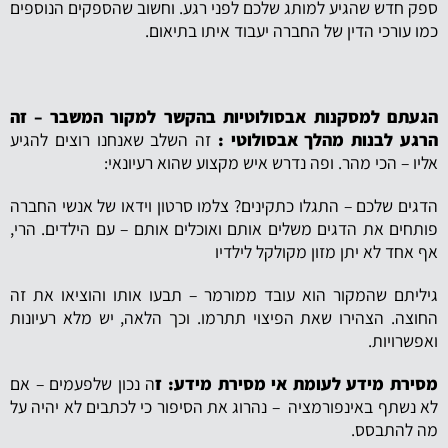
ספק חדש שהגיע למותג שלכם לפני רגע. וחשוב שהספקים הנוספים
כמו עורכי הדין של החברה יעבוד איתו בתיאום.
הגעתם למסקנות אבסולוטיות בהקשר למקור המשבר – זה
הרגע לבנות מהלך אבסולוטי :
זה השלב שאנחנו רוצים להגיע
אליו – הכי מהר. ופה נדרש איש מקצוע שהוא רעיונאי:
הדגים שלכם – התגלו כתקינים? צלמו סרטון וידאו של אנשי החברה
פותחים את הדגים משלים אותם ואוכלים אותם – עם הילדים. הרי,
אף אחד לא יתן מזון מקולקל לילדיו
גיליתם שהמקור הוא עובד ממורמר – תבעו אותו והוציאו את זה
החוצה. הצהירו שאת הפיצוי תתרמו. וכך הלאה, יש מלא רעיונות
ואפשרויות.
מסירת מידע לעומת אי מסירת מידע: ז
ה נכון שלפעמים – אם
לא נשתף באינפורמציה – נהרוג את הסיפור כי לכתבים לא יהיה על
מה להתבסס.