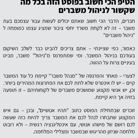
הטיפ הכי חשוב בפוסט הזה בכל מה
שקשור לניהול משברים
חברים, הדבר הכי חשוב שאתם יכולים לעשות עבור עצמכם בעת
משבר – זה לא לקחת משרד יחסי ציבור שמציג עצמו כמומחה ל
"ניהול משברים"
כאמור, כפי שציינתי – אתם צריכים להביט כבר לשלב השיקום
בעודכם בניהול המשבר. ומי שמתפרנס מ"ניהול" משבר, מביט
בעיניים צרות על ההווה.
לצערי – מאחר והפרנסה של "מנהל משבר" קיימת כל עוד המשבר
קיים – יש לו אינטרס שלא לתת לכם את הפתרונות המהירים ביותר.
וכן, יש אנשי מקצוע שמושכים משברים של לקוחותיהם – זו תופעה
בזויה אך היא קיימת.
זוכרים שבתחילת הפוסט כתוב "תהיו אנושיים", ובכן – גם איש
המקצוע שתבחרו לנהל לכם את המשבר צריך להיות כזה שעשה
לכם רושם של מישהו אנושי, עם אינטליגנציה רגשית – ולא רובוט
מלחמה שניזון מהריגוש שבמשבר ומצלילי המלחמה.