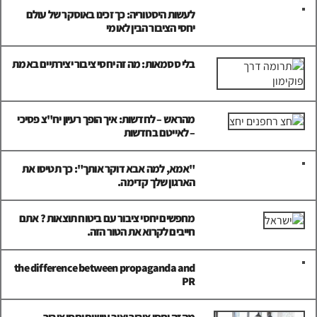
לעשות היסטוריה: כך זכינו באוסקר של עולם
יחסי הציבור הבין לאומי
בלי ססמאות: מה זה יחסי ציבור יצירתיים באמת
מהראש – לחדשות: איך הופך רעיון יח"צ פסיכי
– לאייטם בחדשות
"אמא, למה אבא דוקר אותך": כך תטיסו את
הארגון שלך קדימה.
מחפשים יחסי ציבור עם ביטוח תוצאות ? אתם
חייבים לקרוא את הטור הזה.
the difference between propaganda and
PR