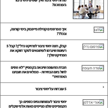
מה זה יחסי ציבור ואיך עושים יחסי ציבור
בעצמכם?
איך מפרסמים קהילת פייסבוק בימי קורונה,
ובכלל?
קבלן, רוצה יחסי ציבור לפרויקט נדל"ן? קבל 5
רעיונות שיגרמו לעיתונאים לסקר דווקא את
הפרויקט שלך!
חברת התעופה שיצאה בקמפיין "לא טסים
לחול ביום הבחירות – ממלאים את חובתנו
האזרחית"
5 עובדות על יחסי ציבור
יחסי ציבור לעמותות וגיוס כספים: כך
הקמפיינים שלנו מגייסים מאות אלפי שקלים