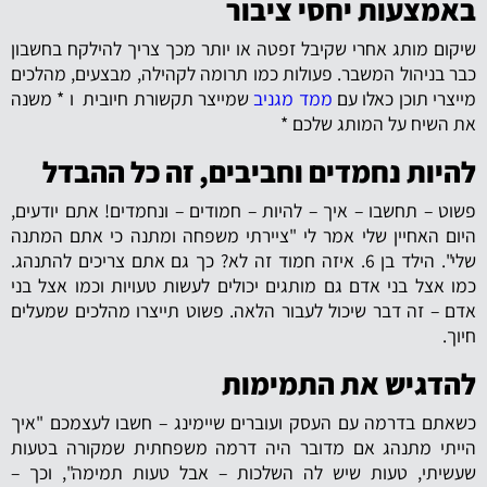
באמצעות יחסי ציבור
שיקום מותג אחרי שקיבל זפטה או יותר מכך צריך להילקח בחשבון
כבר בניהול המשבר. פעולות כמו תרומה לקהילה, מבצעים, מהלכים
מייצרי תוכן כאלו עם
ממד מגניב
שמייצר תקשורת חיובית ו * משנה
את השיח על המותג שלכם *
להיות נחמדים וחביבים, זה כל ההבדל
פשוט – תחשבו – איך – להיות – חמודים – ונחמדים! אתם יודעים,
היום האחיין שלי אמר לי "ציירתי משפחה ומתנה כי אתם המתנה
שלי". הילד בן 6. איזה חמוד זה לא? כך גם אתם צריכים להתנהג.
כמו אצל בני אדם גם מותגים יכולים לעשות טעויות וכמו אצל בני
אדם – זה דבר שיכול לעבור הלאה. פשוט תייצרו מהלכים שמעלים
חיוך.
להדגיש את התמימות
כשאתם בדרמה עם העסק ועוברים שיימינג – חשבו לעצמכם "איך
הייתי מתנהג אם מדובר היה דרמה משפחתית שמקורה בטעות
שעשיתי, טעות שיש לה השלכות – אבל טעות תמימה", וכך –