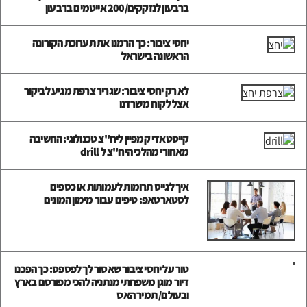
ברבעון לנזקקים/200 אייטמים ברבעון
יחסי ציבור: כך הרמנו את תערוכת הקורונה
הראשונה בישראל
לא רק יחסי ציבור: שגריר צרפת מגיע לביקור
אצל לקוח משרדנו
קייסטאדי קמפיין ליח"צ טכנולוגי: החשיבה
מאחורי מהלכי היח"צ ל drill
איך לגייס תרומות לעמותות או כספים
לסטארטאפ: טיפים עבור מימון המונים
טור על יחסי ציבור שאסור לך לפספס: כך הפכנו
דיור מוגן משפחתי מנתניה להכי מפורסם בארץ
ובעולם/ תמיר האס