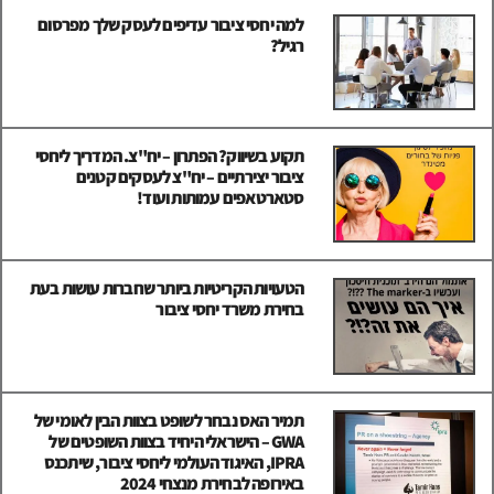
למה יחסי ציבור עדיפים לעסק שלך מפרסום
רגיל?
תקוע בשיווק? הפתרון – יח"צ. המדריך ליחסי
ציבור יצירתיים – יח"צ לעסקים קטנים
סטארטאפים עמותות ועוד!
הטעויות הקריטיות ביותר שחברות עושות בעת
בחירת משרד יחסי ציבור
תמיר האס נבחר לשופט בצוות הבין לאומי של
GWA – הישראלי היחיד בצוות השופטים של
IPRA, האיגוד העולמי ליחסי ציבור, שיתכנס
באירופה לבחירת מנצחי 2024