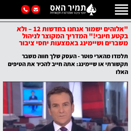
מאמרי יחסי ציבור
"אלוהים ישמור אנחנו בחדשות 12 – ולא
בקטע חיובי!" המדריך המקוצר לניהול
משברים ושיימינג באמצעות יחסי ציבור
תלמדו מהארי פוטר - העסק שלך חווה משבר
תקשורתי או שיימינג: אתה חייב להכיר את הטיפים
האלו