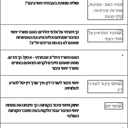
שולית פוחתת בעבודת יחסי ציבור?
כך ויתרתי על אלפי דולרים: האם משרד יחסי
הציבור שפניתם אליו הציע את האפשרות
שאתם לא באמת צריכים יח"צ?
האם משרד היח"צ שבחרתי – אמין? כך תדעו.
פוסט שאתם חייבים לקרוא כשאתם בוחרים
משרד יחסי ציבור
יחסי ציבור לעורכי דין: איך עורך דין יכול להגיע
לטלוויזיה
שיווק ויחסי ציבור בקורונה: כך פיצחנו את נוסחת
יחסי הציבור עבור הלקוח בעת משבר הקורונה
העולמי