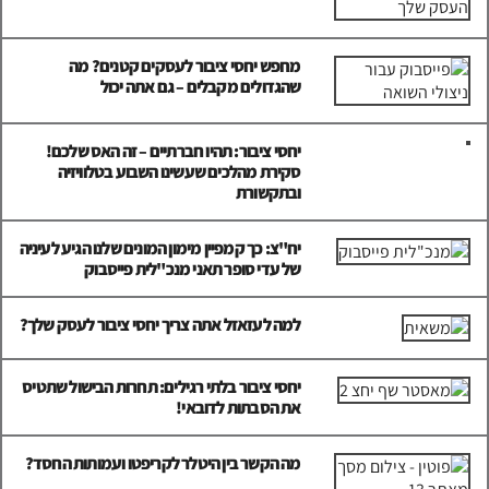
מחפש יחסי ציבור לעסקים קטנים? מה
שהגדולים מקבלים – גם אתה יכול
יחסי ציבור: תהיו חברתיים – זה האס שלכם!
סקירת מהלכים שעשינו השבוע בטלוויזיה
ובתקשורת
יח"צ: כך קמפיין מימון המונים שלנו הגיע לעיניה
של עדי סופר תאני מנכ"לית פייסבוק
למה לעזאזל אתה צריך יחסי ציבור לעסק שלך?
יחסי ציבור בלתי רגילים: תחרות הבישול שתטיס
את הסבתות לדובאי!
מה הקשר בין היטלר לקריפטו ועמותות החסד?