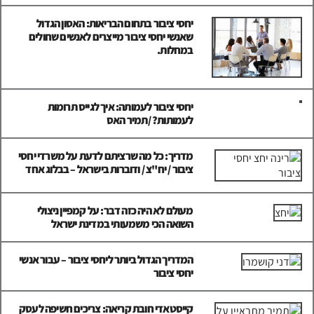
יחסי ציבור בתחום הבריאות: האסון הגדול
שאנשי יחסי ציבור מייצרים לאנשים שחולים
במחלות.
יחסי ציבור לעמותה: איך לגייס תרומות
לעמותות? /תמיר האס
מדריך: כל מה שרציתם לדעת על משרדי יחסי
ציבור / יח"צ / ודוברות בישראל – בבלוג אחד
מעולם לא היה כזה דבר: על קמפיין ניצולי
השואה הכי משמעותי במדינת ישראל
המדריך הגדול ביותר ליחסי ציבור – עבור אנשי
יחסי ציבור
קייסטאדי חובת קריאה: צריכים חשיפה לעסק