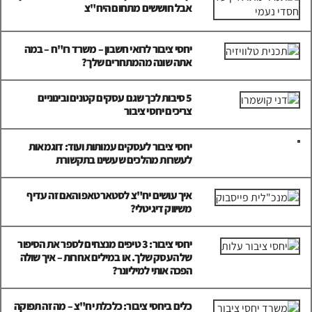
אבל חוששים מתחום היח"צ
יחסי ציבור לרואי חשבון – משרד רו"ח – במה
אתה שונה מהמתחרים שלך?
5 סיבות לכך שגם עסקים קטנים ובינוניים
צריכים יחסי ציבור
יחסי ציבור לעסקים עמותות ועוד: דוגמאות
לעשרות מהלכים שעשינו בתקשורת
איך עושים יח"צ לסטארטאפ והאם זה עדיף
משיווק דיגיטלי?
יחסי ציבור: 3 טיפים מנצחים לספר את הסיפור
של העסק שלך. או במילים אחרות – איך שולה
הפכה אותי למיליונר?
כלים ביחסי ציבור: כלכלת יח"צ – מה זה תפוקה