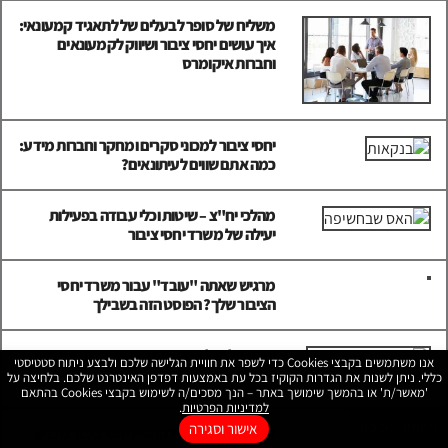
משליח של סופר לבעלים של לתאגיד קמעונאי:
איך עושים יחסי ציבור ושיווק לקמעונאים
וחברות איקומרס
יחסי ציבור למכוני סקרים ומחקר וחברות מידע:
כמה אתם שווים לעיתונאים?
מהלכי יח"צ – שיטות וכלי עבודה בפעילות
יעילה של משרד יחסי ציבור
מרגיש שאתה "עובד" עבור משרד יחסי
הציבור שלך? הפוסט הזה בשבילך
יח"צ על רגל אחת: עסק קטן? כך תכין תכנית
אנו משתמשים בקבצי Cookies כדי לשפר את חוויית הגלישה שלכם ולבצע ניתוח סטטיסטי
יחסי ציבור ליום שאחרי הקורונה
כללי. ניתן לשנות את הגדרות הקוקיז בכל עת באמצעות דפדפן האינטרנט שלכם. בלחיצה על
'מאשר/ת' או בהמשך שימושך באתר – הנך מסכים/ה לשימוש בקבצי Cookies בהתאם
למדיניות הפרטיות
.
לשיחת טלפון
אישור וסגירה
קייסטאדי: דוגמא לקמפיין יחסי ציבור שבנינו