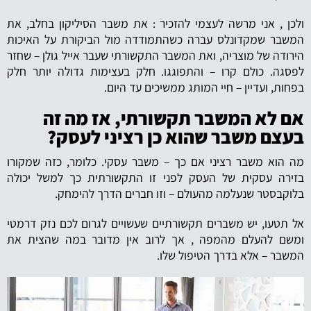
ולכן , אני מרשה לעצמי להזכיר : את משבר הסיליקון בחלב, את
המשבר שמקדונלס עברה כשהתמודדה מול הביקורת על האיכות
הירודה של מוצריה, ואת המשבר התקשורתי שעבר אייל גולן – שחזר
לפסגה. כולם קרו – והתפוגגו. חלק בעצימות גדולה יותר חלק
בפחות, ועדיין – חיי המותג ממשיכים עד היום.
אם לא המשבר תקשורתי, אז מה זה
בעצם משבר שהוא כן רציני לעסק?
מה הוא משבר רציני אם כך – משבר עסקי. כלומר, כזה שמקורו
בזירה עסקית של העסק לפני זו התקשורתית כך למשל יכולה
בלוקבסטר שנעלמה מהעולם – וזו חברים הדרך להימחק.
אל תטעו, יש משברים תקשורתיים שעשויים לגרום לכם נזק דרמטי
ומשם להעלם מהמפה , אך לרוב אין מדובר במה שהצית את
המשבר – אלא בדרך הטיפול שלו.