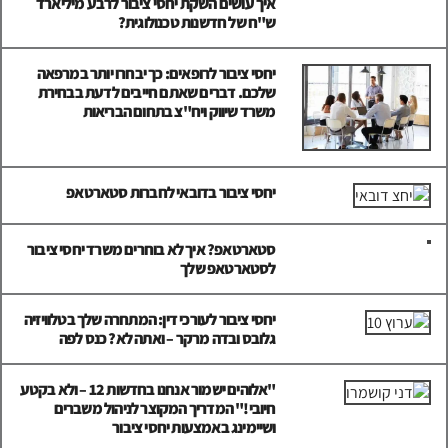
איך עושים השקת יחסי ציבור לרבע מיליארד
ש"ח של חדשנות טכנולוגית?
יחסי ציבור לרופאים: כך יבחרו יותר במרפאה
שלכם. דברים שאתם חייבים לדעת בבחירת
משרד שיווק ויח"צ בתחום הבריאות
יחסי ציבור בדובאי לחברות סטארטאפ
סטארטאפ? איך לא בוחרים משרד יחסי ציבור
לסטארטאפ שלך
יחסי ציבור לעורכי דין: המתחרה שלך בטלוויזיה
גלובס ובדה מרקר – ואתה לא? כנס לפה
"אלוהים ישמור אנחנו בחדשות 12 – ולא בקטע
חיובי!" המדריך המקוצר לניהול משברים
ושיימינג באמצעות יחסי ציבור