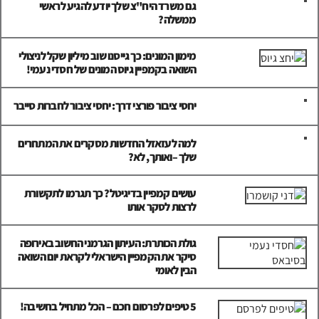
גם משרד היח"צ שלך יודע להגיע לראשי
ממשלה?
מימון המונים: כך גייסנו שוב מיליון שקל לניצולי
השואה בקמפיין גיוס המונים של חסדי נעמי!
יחסי ציבור פורצי דרך: יחסי ציבור לחברות סייבר
למה לעזאזל החדשות מסקרים את המתחרים
שלך –ואותך, לא?
עושים קמפיין בדיגיטל? כך תגרמו לתקשורת
לרצות לסקר אותו
גולת הכותרת: העיתון הגרמני החשוב באירופה
סיקר את הקמפיין הישראלי לקראת יום השואה
הבין לאומי
5 טיפים לפרסום חכם – הכל מתחיל בחשיבה!