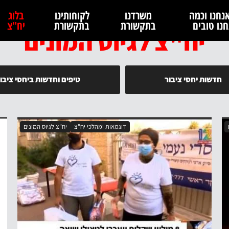
נחנו וכמה
משרדנו
לקוחותינו
בלוג
נו טובים
בתקשורת
בתקשורת
יח"צ
יח"צ לגיוס המונים
חדשות יחסי ציבור
טיפים וחדשות ביחסי ציבו
דוגמאות ומהלכי יח"צ
יח"צ לגיוס המונים