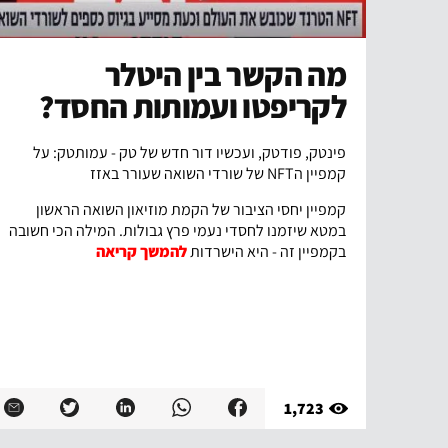
מה הקשר בין היטלר
לקריפטו ועמותות החסד?
פינטק, פודטק, ועכשיו דור חדש של טק - עמותטק: על
קמפיין הNFT של שורדי השואה שעורר באזז
קמפיין יחסי הציבור של הקמת מוזיאון השואה הראשון
במטא שיזמנו לחסדי נעמי פרץ גבולות. המילה הכי חשובה
בקמפיין זה - היא הישרדות
להמשך קריאה
1,723