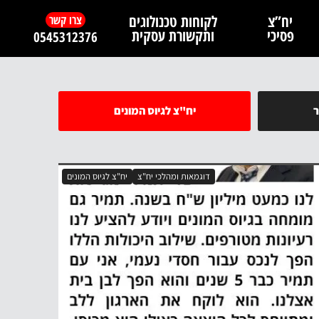
יח”צ
לקוחות טכנולוגים
צרו קשר
פסיכי
ותקשורת עסקית
0545312376
ר
יח"צ לגיוס המונים
דוגמאות ומהלכי יח"צ
יח"צ לגיוס המונים