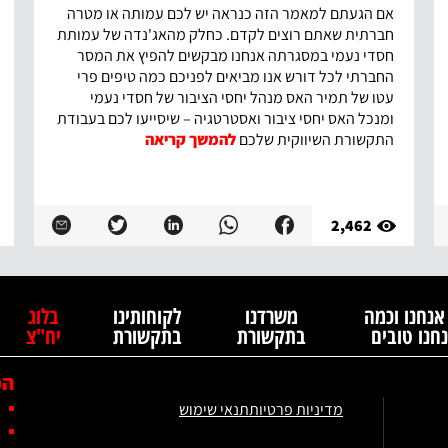
אם הגעתם למאמר הזה כנראה יש לכם עמותה או מטרה
חברתית שאתם רוצים לקדם. כחלק מהאג'נדה של עמותת
חסדי נעמי במסגרתה אנחנו מבקשים להפיץ את המסר
החברתי לכל דורש אנו מביאים לפניכם כמה טיפים פרי
עטו של תמיר האס מנהל יחסי הציבור של חסדי נעמי
ומנכל האס יחסי ציבור ואסטרטגיה – שיסייעו לכם בעבודת
התקשורת השיווקית שלכם
להמשך קריאה
2,462
אנחנו וכמה
משרדנו
לקוחותינו
בלוג
חנו טובים
בתקשורת
בתקשורת
יח"צ
הפ
מדיניות פרטיות
תנאי שימוש