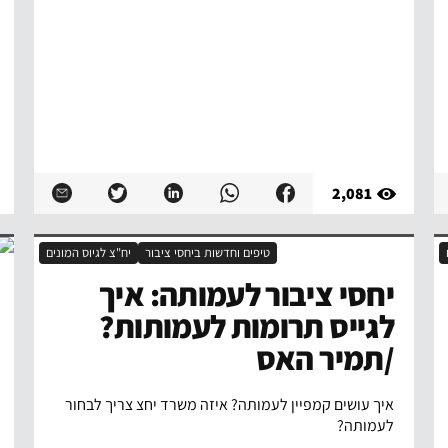
2,081
טיפים וחדשות ביחסי ציבור
יח"צ לגיוס המונים
יחסי ציבור לעמותה: איך
לגייס תרומות לעמותות?
/תמיר האס
איך עושים קמפיין לעמותה? איזה משרד יחצ צריך לבחור
לעמותה?