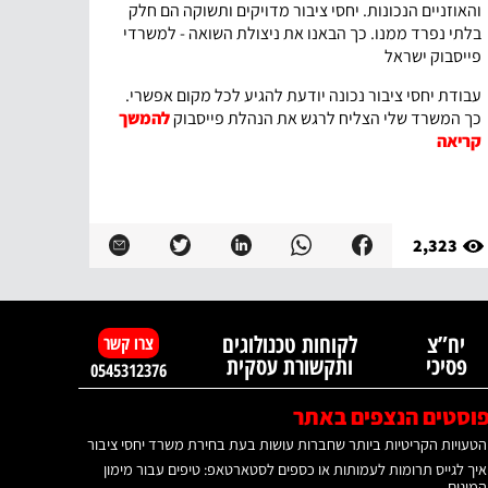
והאוזניים הנכונות. יחסי ציבור מדויקים ותשוקה הם חלק
בלתי נפרד ממנו. כך הבאנו את ניצולת השואה - למשרדי
פייסבוק ישראל
עבודת יחסי ציבור נכונה יודעת להגיע לכל מקום אפשרי.
כך המשרד שלי הצליח לרגש את הנהלת פייסבוק
להמשך
קריאה
2,323
יח”צ
לקוחות טכנולוגים
צרו קשר
פסיכי
ותקשורת עסקית
0545312376
וסטים הנצפים באתר
הטעויות הקריטיות ביותר שחברות עושות בעת בחירת משרד יחסי ציבור
איך לגייס תרומות לעמותות או כספים לסטארטאפ: טיפים עבור מימון
המונים