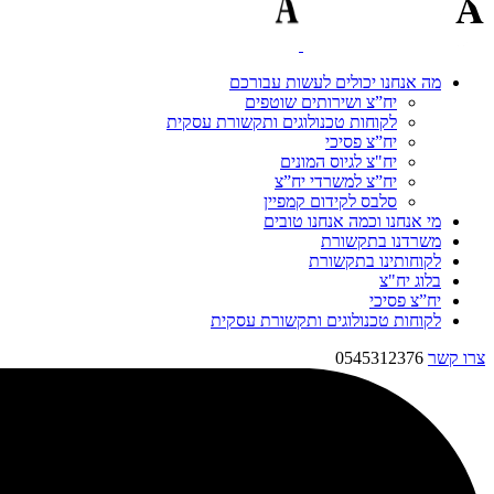
מה אנחנו יכולים לעשות עבורכם
יח”צ ושירותים שוטפים
לקוחות טכנולוגים ותקשורת עסקית
יח”צ פסיכי
יח"צ לגיוס המונים
יח”צ למשרדי יח”צ
סלבס לקידום קמפיין
מי אנחנו וכמה אנחנו טובים
משרדנו בתקשורת
לקוחותינו בתקשורת
בלוג יח"צ
יח”צ פסיכי
לקוחות טכנולוגים ותקשורת עסקית
צרו קשר
0545312376