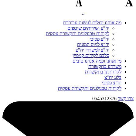
מה אנחנו יכולים לעשות עבורכם
יח”צ ושירותים שוטפים
לקוחות טכנולוגים ותקשורת עסקית
יח”צ פסיכי
יח"צ לגיוס המונים
יח”צ למשרדי יח”צ
סלבס לקידום קמפיין
מי אנחנו וכמה אנחנו טובים
משרדנו בתקשורת
לקוחותינו בתקשורת
בלוג יח"צ
יח”צ פסיכי
לקוחות טכנולוגים ותקשורת עסקית
צרו קשר
0545312376