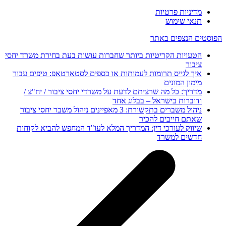
מדיניות פרטיות
תנאי שימוש
הפוסטים הנצפים באתר
הטעויות הקריטיות ביותר שחברות עושות בעת בחירת משרד יחסי
ציבור
איך לגייס תרומות לעמותות או כספים לסטארטאפ: טיפים עבור
מימון המונים
מדריך: כל מה שרציתם לדעת על משרדי יחסי ציבור / יח"צ /
ודוברות בישראל – בבלוג אחד
ניהול משברים בתקשורת: 3 מאפיינים ניהול משבר יחסי ציבור
שאתם חייבים להכיר
שיווק לעורכי דין: המדריך המלא לעו"ד המחפש להביא לקוחות
חדשים למשרד