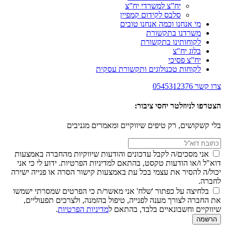
יח”צ למשרדי יח”צ
סלבס לקידום קמפיין
מי אנחנו וכמה אנחנו טובים
משרדנו בתקשורת
לקוחותינו בתקשורת
בלוג יח"צ
יח”צ פסיכי
לקוחות טכנולוגים ותקשורת עסקית
צרו קשר
0545312376
הצטרפו לניוזלטר יחסי ציבור:
בלי קשקושים, רק טיפים שיווקיים ומאמרים מגניבים
אני מסכים/ה לקבל עדכונים והודעות שיווקיות מהחברה באמצעות
דוא"ל ו/או הודעות טקסט, בהתאם למדיניות הפרטיות. ידוע לי כי אני
יכול/ה להסיר את עצמי בכל עת באמצעות קישור הסרה או פנייה ישירה
לחברה.
בלחיצה על כפתור 'שלח' אני מאשר/ת כי הפרטים שמסרתי ישמשו
את החברה לצורך מענה לפנייה, טיפול בהזמנה, ולצרכים תפעוליים,
שיווקיים וחשבונאיים בלבד, בהתאם ל
מדיניות הפרטיות
.