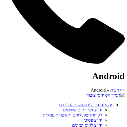
Android
דף הבית
»
Android
מה אנחנו יכולים לעשות עבורכם
יח”צ ושירותים שוטפים
לקוחות טכנולוגים ותקשורת עסקית
יח”צ פסיכי
יח"צ לגיוס המונים